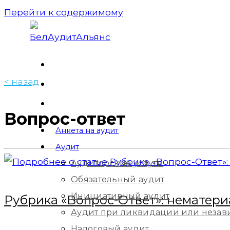
Перейти к содержимому
< назад
Вопрос-ответ
Анкета на аудит
Аудит
Аудиторские услуги
Обязательный аудит
Инициативный аудит
Рубрика «Вопрос-Ответ»: нематер
Аудит при ликвидации или незав
Налоговый аудит