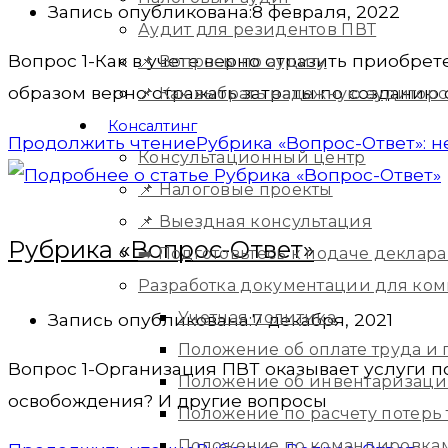
Запись опубликована:
8 февраля, 2022
Аудит для резидентов ПВТ
Вопрос 1-Как в учете верно отразить приобре
📌 Вопросы по аудиту
образом верно отражать затраты по созданию 
📌 Как выбрать надежную аудитор
Консалтинг
Продолжить чтение
Рубрика «Вопрос-Ответ»: 
Консультационный центр
📌 Налоговые проекты
📌 Выездная консультация
Рубрика «Вопрос-Ответ»
➡️ Подготовьтесь к подаче деклара
Разработка документации для ко
Учетная политика
Запись опубликована:
7 декабря, 2021
Положение об оплате труда и
Вопрос 1-Организация ПВТ оказывает услуги 
Положение об инвентаризац
освобождения? И другие вопросы
Положение по расчету потерь
Положение по командировка