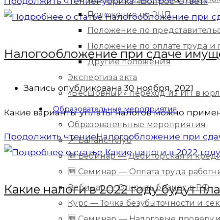
Продолжить чтение
Рубрика «Вопрос-Ответ»
Положение по ЭЦП
Положение по представитель
Положение по оплате труда 
Налогообложение при сдаче имуще
Другие положения
Экспертиза акта
Запись опубликована:
30 ноября, 2021
«Бесшовный» переход из ИП в юр
Образовательные мероприятия
Какие варианты уплаты налогов можно примен
Образовательные мероприятия
Продолжить чтение
Налогообложение при сда
📌 Баланс-Клуб
🆕 Вебинар — Дебиторская и кред
🆕 Семинар — Оплата труда работ
Какие налоги в 2022 году будут п
Вебинар — Открыть бизнес в РФ
Курс — Точка безубыточности и с
🆕 Семинар — Налоговые проверки 