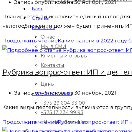
Запись опубликована:
30 ноября, 2021
Блог
Планируется ли исключить единый налог для
Отзывы
налогообложения должен будет применять ИП в
Компания
О нас
Продолжить чтение
Какие налоги в 2022 году
Мы в СМИ
Клиенты и отзывы
Контакты
Рубрика вопрос-ответ: ИП и деяте
Акции
Цены
Запись опубликована:
30 ноября, 2021
+375 29 604 33 00
+375 29 604 33 00
Какие виды деятельности включаются в групп
+375 17 234 99 93
Продолжить чтение
Рубрика вопрос-ответ: ИП
office@belaudit.by
Переключить поиск по веб-сайту