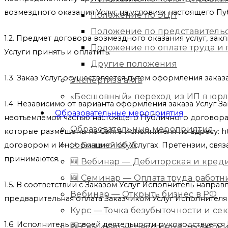
возмездного оказания Услуг на условиях настоящего П
Положение по ЭЦП
Положение по представитель
1.2. Предмет договора возмездного оказания услуг, зак
Положение по оплате труда 
Услуги принять и оплатить.
Другие положения
1.3. Заказ Услуг осуществляется путем оформления за
Экспертиза акта
«Бесшовный» переход из ИП в юр
1.4. Независимо от варианта оформления заказа Услуг 
Образовательные мероприятия
неотъемлемой частью настоящего Публичного договора И
Образовательные мероприятия
которые размещены на Сайте Исполнителя по адресу: ht
📌 Баланс-Клуб
договором и Информацией об Услугах. Претензии, свя
принимаются.
🆕 Вебинар — Дебиторская и кред
🆕 Семинар — Оплата труда работ
1.5. В соответствии с Заказом Услуг Исполнитель напра
Вебинар — Открыть бизнес в РФ
предварительная оплата Заказчиком Услуг Исполнителя
Курс — Точка безубыточности и с
1.6. Исполнитель в своей деятельности руководствует
🆕 Семинар — Налоговые проверки 