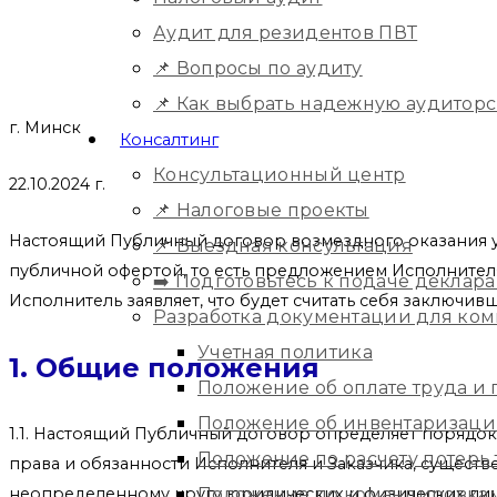
Аудит для резидентов ПВТ
📌 Вопросы по аудиту
📌 Как выбрать надежную аудитор
г. Минск
Консалтинг
Консультационный центр
22.10.2024 г.
📌 Налоговые проекты
Настоящий Публичный договор возмездного оказания усл
📌 Выездная консультация
публичной офертой, то есть предложением Исполнител
➡️ Подготовьтесь к подаче деклара
Исполнитель заявляет, что будет считать себя заключи
Разработка документации для ко
Учетная политика
1. Общие положения
Положение об оплате труда и
Положение об инвентаризац
1.1. Настоящий Публичный договор определяет порядок 
Положение по расчету потерь
права и обязанности Исполнителя и Заказчика, сущест
Положение по командировка
неопределенному кругу юридических и физических лиц