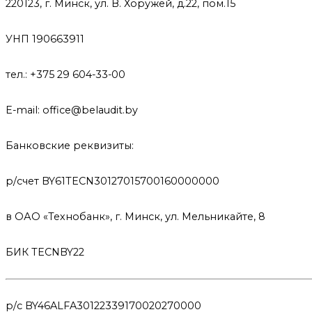
220123, г. Минск, ул. В. Хоружей, д.22, пом.15
УНП 190663911
тел.: +375 29 604-33-00
E-mail: office@belaudit.by
Банковские реквизиты:
р/счет BY61TECN30127015700160000000
в ОАО «Технобанк», г. Минск, ул. Мельникайте, 8
БИК TECNBY22
р/с BY46ALFA30122339170020270000