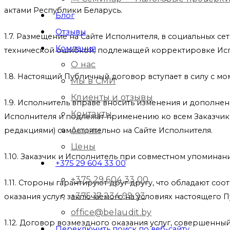
актами Республики Беларусь.
Блог
Отзывы
1.7. Размещение на Сайте Исполнителя, в социальных 
Компания
технической ошибкой, подлежащей корректировке Ис
О нас
1.8. Настоящий Публичный договор вступает в силу с м
Мы в СМИ
Клиенты и отзывы
1.9. Исполнитель вправе вносить изменения и дополне
Контакты
Исполнителя и подлежат применению ко всем Заказчик
Акции
редакциями) самостоятельно на Сайте Исполнителя.
Цены
1.10. Заказчик и Исполнитель при совместном упоминан
+375 29 604 33 00
+375 29 604 33 00
1.11. Стороны гарантируют друг другу, что обладают 
+375 17 234 99 93
оказания услуг, заключаемого на условиях настоящего 
office@belaudit.by
1.12. Договор возмездного оказания услуг, совершенн
Переключить поиск по веб-сайту