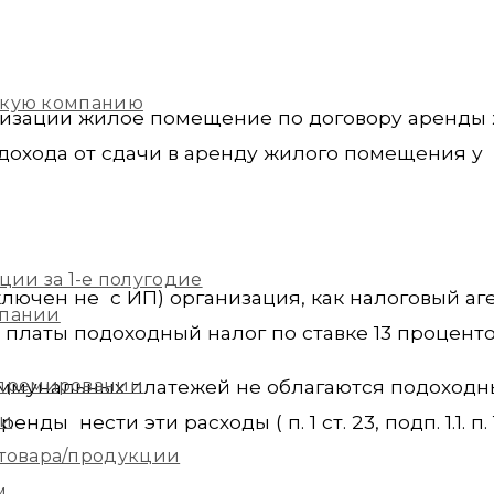
скую компанию
анизации жилое помещение по договору аренды
охода от сдачи в аренду жилого помещения у
ции за 1-е полугодие
ключен не с ИП) организация, как налоговый аг
мпании
платы подоходный налог по ставке 13 проценто
 премировании
оммунальных платежей не облагаются подоходн
ии
ы нести эти расходы ( п. 1 ст. 23, подп. 1.1. п. 1
 товара/продукции
м