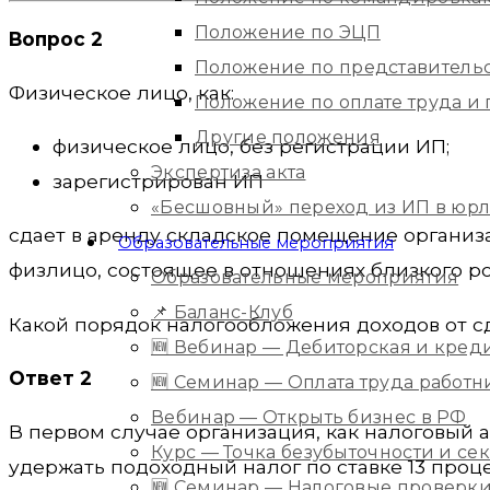
Положение по ЭЦП
Вопрос 2
Положение по представитель
Физическое лицо, как:
Положение по оплате труда 
Другие положения
физическое лицо, без регистрации ИП;
Экспертиза акта
зарегистрирован ИП
«Бесшовный» переход из ИП в юр
сдает в аренду складское помещение организ
Образовательные мероприятия
физлицо, состоящее в отношениях близкого ро
Образовательные мероприятия
📌 Баланс-Клуб
Какой порядок налогообложения доходов от сд
🆕 Вебинар — Дебиторская и кред
Ответ 2
🆕 Семинар — Оплата труда работ
Вебинар — Открыть бизнес в РФ
В первом случае организация, как налоговый 
Курс — Точка безубыточности и с
удержать подоходный налог по ставке 13 процентов (п.
🆕 Семинар — Налоговые проверки 