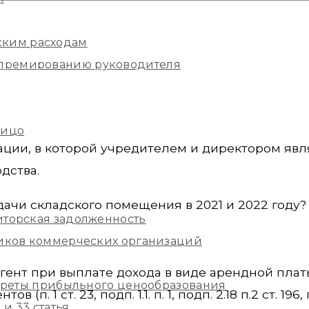
ским расходам
и премированию руководителя
лицо
ации, в которой учредителем и директором явл
дства.
ачи складского помещения в 2021 и 2022 году?
иторская задолженность
ников коммерческих организаций
агент при выплате дохода в виде арендной пла
екреты прибыльного ценообразования
 1 ст. 23, подп. 1.1. п. 1, подп. 2.18 п.2 ст. 196, по
и 33 статья