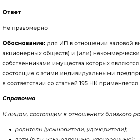
Ответ
Не правомерно
Обоснование:
для ИП в отношении валовой в
акционерных обществ) и (или) некоммерчески
собственниками имущества которых являются
состоящие с этими индивидуальными предпри
в соответствии со статьей 195 НК применяется ста
Справочно
К лицам, состоящим в отношениях близкого род
родители (усыновители, удочерители);
дети (в т.ч. усыновленные, удочеренные);