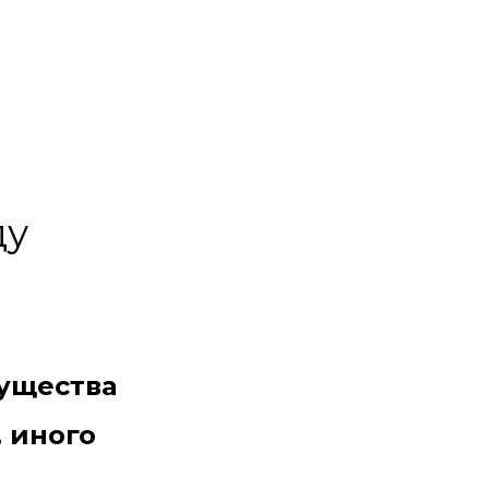
ду
ущества
 иного