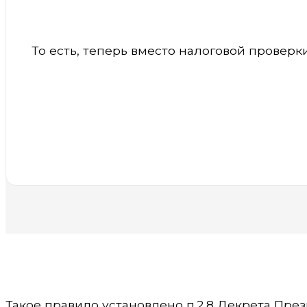
То есть, теперь вместо налоговой провер
Такое правило установлено п.2.8 Декрета Пре