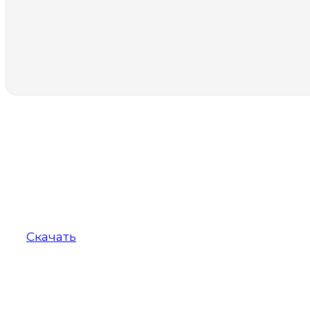
Полезное для Вас
PDF-файл
«Все о ликвидации в одном мес
Скачать