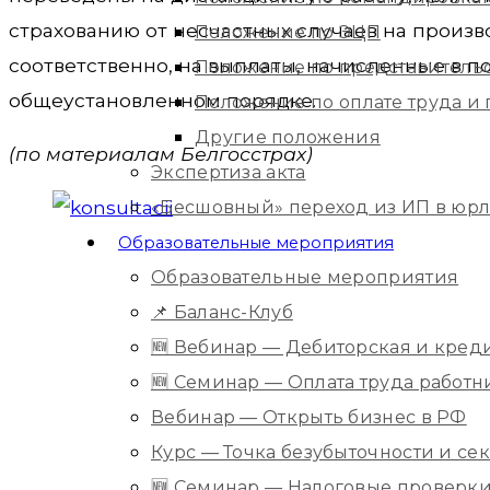
страхованию от несчастных случаев на произв
Положение по ЭЦП
соответственно, на выплаты, начисленные в по
Положение по представитель
общеустановленном порядке.
Положение по оплате труда 
Другие положения
(по материалам Белгосстрах)
Экспертиза акта
«Бесшовный» переход из ИП в юр
Образовательные мероприятия
Образовательные мероприятия
📌 Баланс-Клуб
🆕 Вебинар — Дебиторская и кред
🆕 Семинар — Оплата труда работ
Вебинар — Открыть бизнес в РФ
Курс — Точка безубыточности и с
🆕 Семинар — Налоговые проверки 