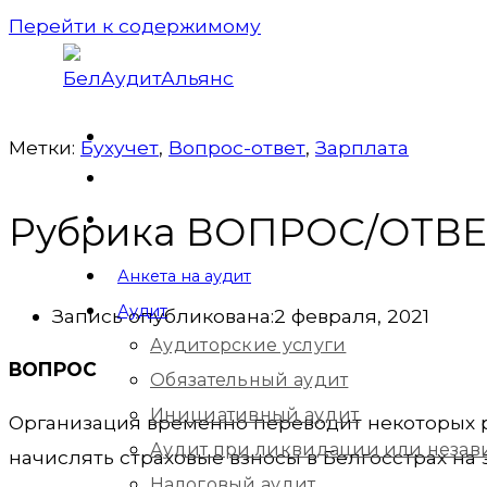
Перейти к содержимому
Метки:
Бухучет
,
Вопрос-ответ
,
Зарплата
Рубрика ВОПРОС/ОТВЕТ
Анкета на аудит
Аудит
Запись опубликована:
2 февраля, 2021
Аудиторские услуги
ВОПРОС
Обязательный аудит
Инициативный аудит
Организация временно переводит некоторых 
Аудит при ликвидации или незав
начислять страховые взносы в Белгосстрах на 
Налоговый аудит