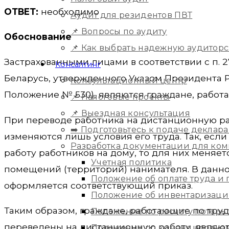
ОТВЕТ:
необходимо
Аудит для резидентов ПВТ
📌 Вопросы по аудиту
Обоснование
📌 Как выбрать надежную аудитор
Застрахованными лицами в соответствии с п. 
Консалтинг
Беларусь, утвержденного Указом Президента Ре
Консультационный центр
Положение № 530), являются граждане, работа
📌 Налоговые проекты
📌 Выездная консультация
При переводе работника на дистанционную ра
➡️ Подготовьтесь к подаче деклара
изменяются лишь условия его труда. Так, есл
Разработка документации для ко
работу работников на дому, то для них меняет
Учетная политика
помещений (территорий) нанимателя. В данной
Положение об оплате труда и
оформляется соответствующий приказ.
Положение об инвентаризац
Таким образом, граждане, работающие по труд
Положение по расчету потерь
переведены на дистанционную работу, являю
Положение по командировка