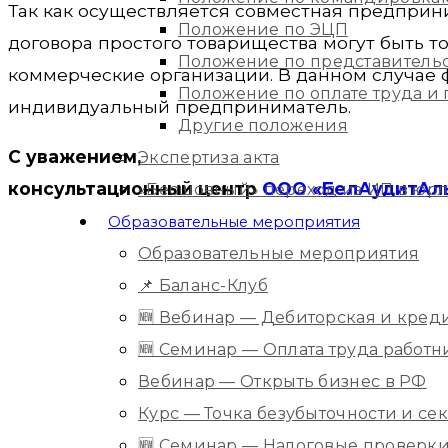
Так как осуществляется совместная предприн
Положение по ЭЦП
договора простого товарищества могут быть 
Положение по представитель
коммерческие организации. В данном случае 
Положение по оплате труда 
индивидуальный предприниматель.
Другие положения
С уважением,
Экспертиза акта
консультационный центр
ООО «БелАудитАл
«Бесшовный» переход из ИП в юр
Образовательные мероприятия
Образовательные мероприятия
📌 Баланс-Клуб
🆕 Вебинар — Дебиторская и кред
🆕 Семинар — Оплата труда работ
Вебинар — Открыть бизнес в РФ
Курс — Точка безубыточности и с
🆕 Семинар — Налоговые проверки 