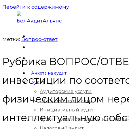
Перейти к содержимому
Метки:
Вопрос-ответ
Рубрика ВОПРОС/ОТВЕТ
Анкета на аудит
инвестиции по соответ
Аудит
Аудиторские услуги
физическим лицом нер
Обязательный аудит
Инициативный аудит
интеллектуальную собст
Аудит при ликвидации или незав
Налоговый аудит