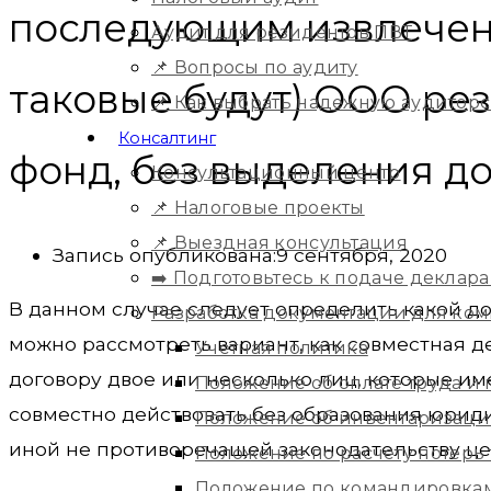
последующим извлечен
Аудит для резидентов ПВТ
📌 Вопросы по аудиту
таковые будут) ООО рез
📌 Как выбрать надежную аудитор
Консалтинг
фонд, без выделения до
Консультационный центр
📌 Налоговые проекты
📌 Выездная консультация
Запись опубликована:
9 сентября, 2020
➡️ Подготовьтесь к подаче деклара
В данном случае следует определить какой д
Разработка документации для ко
можно рассмотреть вариант, как совместная д
Учетная политика
договору двое или несколько лиц, которые и
Положение об оплате труда и
совместно действовать без образования юрид
Положение об инвентаризац
иной не противоречащей законодательству це
Положение по расчету потерь
Положение по командировка