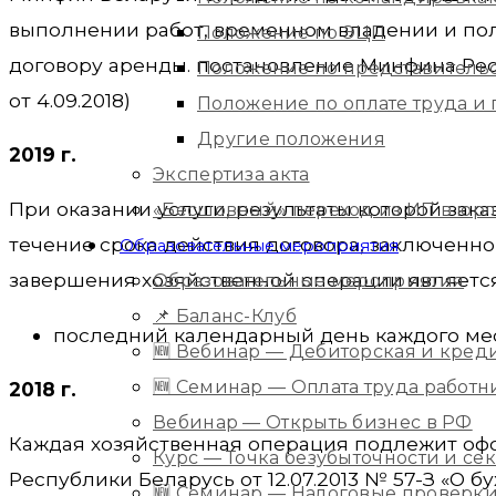
выполнении работ, временном владении и по
Положение по ЭЦП
договору аренды. постановление Минфина Респу
Положение по представитель
от 4.09.2018)
Положение по оплате труда 
Другие положения
2019 г.
Экспертиза акта
При оказании услуги, результаты которой зак
«Бесшовный» переход из ИП в юр
течение срока действия договора, заключенн
Образовательные мероприятия
завершения хозяйственной операции является
Образовательные мероприятия
📌 Баланс-Клуб
последний календарный день каждого меся
🆕 Вебинар — Дебиторская и кред
🆕 Семинар — Оплата труда работ
2018 г.
Вебинар — Открыть бизнес в РФ
Каждая хозяйственная операция подлежит офо
Курс — Точка безубыточности и с
Республики Беларусь от 12.07.2013 № 57-З «О б
🆕 Семинар — Налоговые проверки 