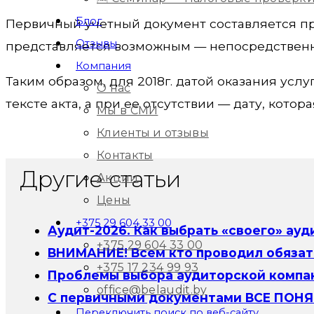
Блог
Первичный учетный документ составляется пр
Отзывы
представляется возможным — непосредственно 
Компания
Таким образом, для 2018г. датой оказания услу
О нас
тексте акта, а при ее отсутствии — дату, котор
Мы в СМИ
Клиенты и отзывы
Контакты
Другие статьи
Акции
Цены
+375 29 604 33 00
Аудит-2026. Как выбрать «своего» ауд
+375 29 604 33 00
ВНИМАНИЕ! Всем кто проводил обязате
+375 17 234 99 93
Проблемы выбора аудиторской компа
office@belaudit.by
С первичными документами ВСЕ ПОНЯ
Переключить поиск по веб-сайту