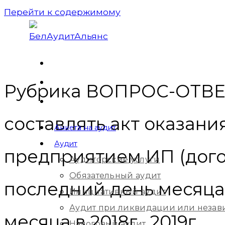
Перейти к содержимому
Рубрика ВОПРОС-ОТВЕТ:
составлять акт оказани
Анкета на аудит
Аудит
предприятием ИП (догов
Аудиторские услуги
Обязательный аудит
последний день месяца
Инициативный аудит
Аудит при ликвидации или незав
месяца в 2018г., 2019г.
Налоговый аудит