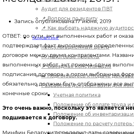
Аудит для резидентов ПВТ
📌 Вопросы по аудиту
Запись опубликована:
17 июня, 2019
📌 Как выбрать надежную аудитор
ОТВЕТ: по сути, акт выполненных работ и ока
Консалтинг
подтверждает факт выполнения определенных 
Консультационный центр
договоре между двумя контрагентами. Названи
📌 Налоговые проекты
выполненных работ, акт приема-сдачи выполн
📌 Выездная консультация
подписания договора, а потом выбранная форм
➡️ Подготовьтесь к подаче деклара
обязательно должны быть отображены все вып
Разработка документации для ко
конечные сроки.
Учетная политика
Положение об оплате труда и
Это очень важно, поскольку это является н
Положение об инвентаризац
подшивается к договору.
Положение по расчету потерь
Минфин Беларуси определил даты совершения
Положение по командировка