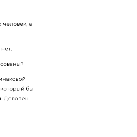
 человек, а
нет.
есованы?
динаковой
 который бы
и. Доволен