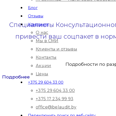
Блог
Отзывы
Специалисты Консультационног
Компания
О нас
привести ваш соцпакет в нор
Мы в СМИ
Клиенты и отзывы
Контакты
Подробности по разр
Акции
Цены
Подробнее
+375 29 604 33 00
+375 29 604 33 00
+375 17 234 99 93
office@belaudit.by
Переключить поиск по веб-сайту