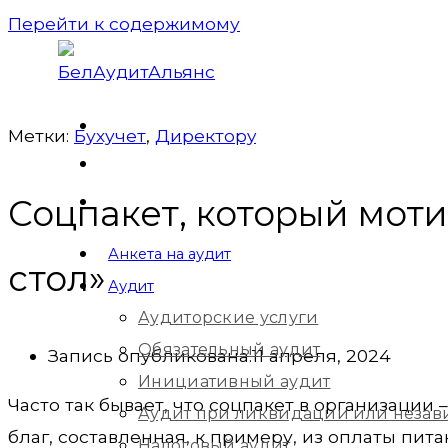
Перейти к содержимому
Метки:
Бухучет
,
Директорy
Соцпакет, который моти
Анкета на аудит
стол»
Аудит
Аудиторские услуги
Обязательный аудит
Запись опубликована:
11 апреля, 2024
Инициативный аудит
Часто так бывает, что соцпакет в организации
Аудит при ликвидации или незав
благ, составленная, к примеру, из оплаты пита
Налоговый аудит