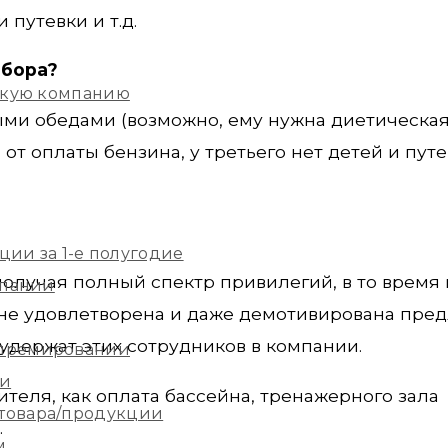
путевки и т.д.
ыбора?
скую компанию
ми обедами (возможно, ему нужна диетическая 
от оплаты бензина, у третьего нет детей и путе
ции за 1-е полугодие
получая полный спектр привилегий, в то время 
мпании
в не удовлетворена и даже демотивирована пре
 удержат этих сотрудников в компании.
 премировании
ии
теля, как оплата бассейна, тренажерного зала
 товара/продукции
.
м