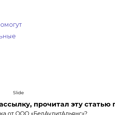
омогут
льные
Slide
рассылку, прочитал эту статью
лка от ООО «БелАудитАльянс»?