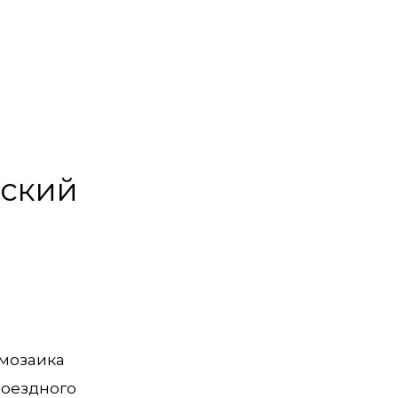
дский
 мозаика
роездного