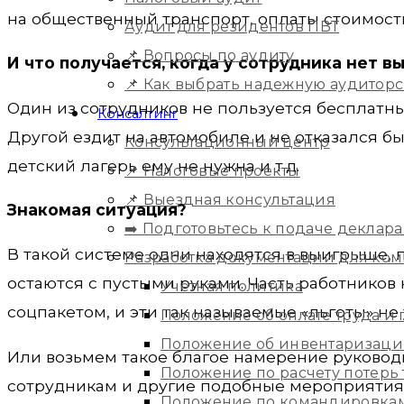
на общественный транспорт, оплаты стоимости 
Аудит для резидентов ПВТ
📌 Вопросы по аудиту
И что получается, когда у сотрудника нет в
📌 Как выбрать надежную аудитор
Один из сотрудников не пользуется бесплатны
Консалтинг
Другой ездит на автомобиле и не отказался бы 
Консультационный центр
детский лагерь ему не нужна и т.д.
📌 Налоговые проекты
📌 Выездная консультация
Знакомая ситуация?
➡️ Подготовьтесь к подаче деклара
В такой системе одни находятся в выигрыше, 
Разработка документации для ко
остаются с пустыми руками. Часть работнико
Учетная политика
соцпакетом, и эти так называемые «льготы» не
Положение об оплате труда и
Положение об инвентаризац
Или возьмем такое благое намерение руководи
Положение по расчету потерь
сотрудникам и другие подобные мероприятия
Положение по командировка