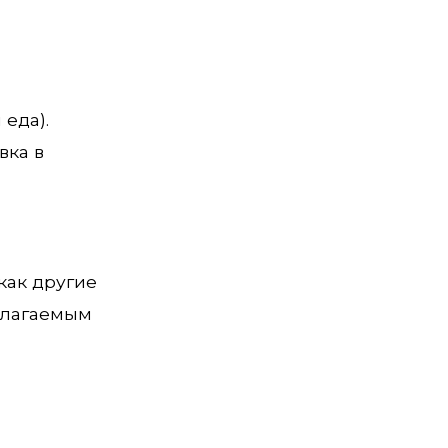
еда).
вка в
как другие
длагаемым