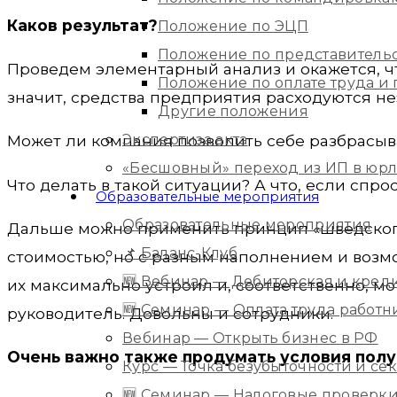
Каков результат?
Положение по ЭЦП
Положение по представитель
Проведем элементарный анализ и окажется, ч
Положение по оплате труда 
значит, средства предприятия расходуются н
Другие положения
Экспертиза акта
Может ли компания позволить себе разбрасыва
«Бесшовный» переход из ИП в юр
Что делать в такой ситуации? А что, если спр
Образовательные мероприятия
Образовательные мероприятия
Дальше можно применить принцип «шведского с
📌 Баланс-Клуб
стоимостью, но с разным наполнением и возмо
🆕 Вебинар — Дебиторская и кред
их максимально устроил и, соответственно, м
🆕 Семинар — Оплата труда работ
руководитель. Довольны и сотрудники.
Вебинар — Открыть бизнес в РФ
Очень важно также продумать условия полу
Курс — Точка безубыточности и с
🆕 Семинар — Налоговые проверки 