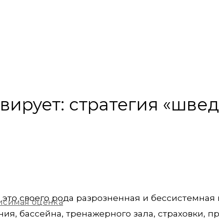
вирует: стратегия «шве
 – это своего рода разрозненная и бессистемная
исимая оценка
ния, бассейна, тренажерного зала, страховки, п