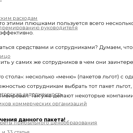
ским расходам
то этими плюшками пользуется всего несколько
и премированию руководителя
еэффективно.
ться средствами и сотрудниками? Думаем, что 
лицо
осить у самих же сотрудников в чем они заинтер
тола»: несколько «меню» (пакетов льгот) с о
жностью сотрудникам выбрать тот пакет льгот,
иторская задолженность
отивировал. Так уже делают некоторые компани
ников коммерческих организаций
чения данного пакета!
екреты прибыльного ценообразования
и 33 статья