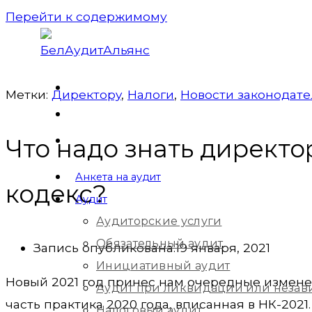
Перейти к содержимому
Метки:
Директорy
,
Налоги
,
Новости законодате
Что надо знать директ
Анкета на аудит
кодекс?
Аудит
Аудиторские услуги
Обязательный аудит
Запись опубликована:
19 января, 2021
Инициативный аудит
Новый 2021 год принес нам очередные изменени
Аудит при ликвидации или незав
часть практика 2020 года, вписанная в НК-2021.
Налоговый аудит