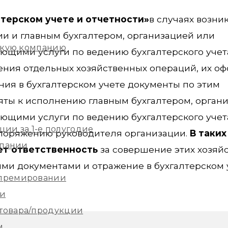
лтерском учете и отчетности»
в случаях возни
и и главным бухгалтером, организацией или
скую компанию
щими услуги по ведению бухгалтерского учет
ения отдельных хозяйственных операций, их о
ия в бухгалтерском учете документы по этим
ты к исполнению главным бухгалтером, орган
щими услуги по ведению бухгалтерского учет
ции за 1-е полугодие
споряжению руководителя организации.
В таких
мпании
ет ответственность
за совершение этих хозяй
и документами и отражение в бухгалтерском у
 премировании
ии
 товара/продукции
м