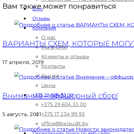
Вам также может понравиться
Блог
Отзывы
Компания
О нас
ВАРИАНТЫ СХЕМ, КОТОРЫЕ МОГ
Мы в СМИ
Клиенты и отзывы
17 апреля, 2019
Контакты
Акции
Цены
Внимание – оффшорный сбор!
+375 29 604 33 00
+375 29 604 33 00
5 августа, 2021
+375 17 234 99 93
office@belaudit.by
Переключить поиск по веб-сайту