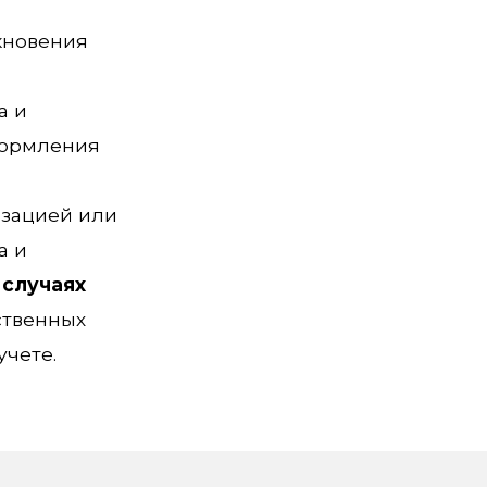
кновения
а и
формления
изацией или
а и
 случаях
ственных
чете.