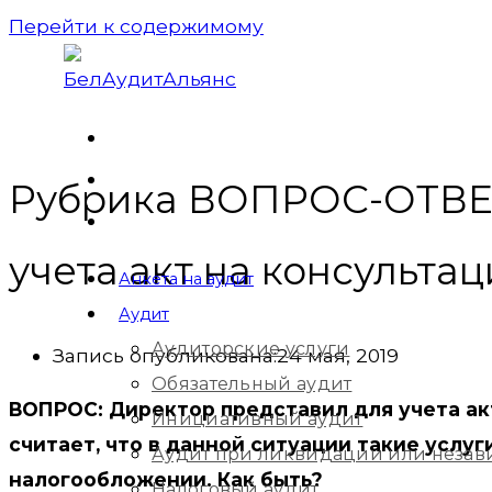
Перейти к содержимому
Рубрика ВОПРОС-ОТВЕТ
учета акт на консульта
Анкета на аудит
Аудит
Аудиторские услуги
Запись опубликована:
24 мая, 2019
Обязательный аудит
ВОПРОС: Директор представил для учета акт
Инициативный аудит
считает, что в данной ситуации такие услуг
Аудит при ликвидации или незав
налогообложении. Как быть?
Налоговый аудит