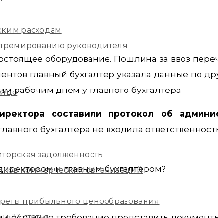
ским расходам
и премированию руководителя
остоящее оборудование. Пошлина за ввоз пере
ентов главный бухгалтер указала данные по др
ним рабочим днем у главного бухгалтера
лицо
иректора составили протокол об админи
лавного бухгалтера не входила ответственность
иторская задолженность
директором и главным бухгалтером?
ников коммерческих организаций
екреты прибыльного ценообразования
и поступило требование представить документ
и 33 статья