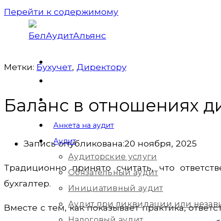
Перейти к содержимому
Метки:
Бухучет
,
Директорy
Баланс в отношениях д
Анкета на аудит
Аудит
Запись опубликована:
20 ноября, 2025
Аудиторские услуги
Традиционно принято считать, что ответст
Обязательный аудит
бухгалтер.
Инициативный аудит
Аудит при ликвидации или незав
Вместе с тем, как показывает практика, ответ
Налоговый аудит