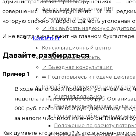
административных правонарушениях — небо
Аудит для резидентов ПВТ
совершения правонарушения. И за редким 
📌 Вопросы по аудиту
которую сложно и дорого. Да, есть уголовная о
📌 Как выбрать надежную аудитор
И не всегда вина лежит на главном бухгалтере.
Консалтинг
Консультационный центр
Давайте разбираться
📌 Налоговые проекты
📌 Выездная консультация
Пример 1
➡️ Подготовьтесь к подаче деклара
Разработка документации для ко
В ходе налоговой проверки установлено, 
Учетная политика
недоплата налога на 80 000 руб. Организа
Положение об оплате труда и
000 руб. всего 136 000 руб. Директору п
Положение об инвентаризац
за налоги числился именно он. Главный бу
Положение по расчету потерь
Как думаете кто виноват? А кто в конечном ит
Положение по командировка