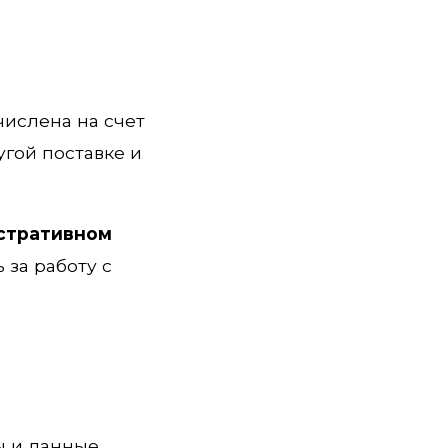
числена на счет
угой поставке и
стративном
 за работу с
ы и данные