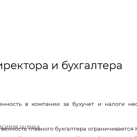
иректора и бухгалтера
венность в компании за бухучет и налоги не
исимая оценка
ственность главного бухгалтера ограничивается