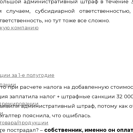
льшой административный штраф в течение 3
случаем, субсидиарной ответственностью, 
тветственность, но тут тоже все сложно.
скую компанию
ции за 1-е полугодие
мпании
что при расчете налога на добавленную стоимо
ция заплатила налог + штрафные санкции 32 000
 премировании
редъявили административный штраф, потому как 
ии
хгалтер пояснила, что ошиблась.
 товара/продукции
оге пострадал? –
собственник, именно он опла
м