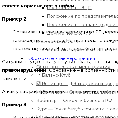
своего кармана все ошибки.
Положение по ЭЦП
Положение по представитель
Пример 2
Положение по оплате труда 
Организация ввезла территорию РБ дорог
Другие положения
таможенных органов. Но при подаче докум
Экспертиза акта
платеж не зачли. И этот день был послед
«Бесшовный» переход из ИП в юр
Образовательные мероприятия
Ситуацию удалось урегулировать, но
на д
Образовательные мероприятия
правонарушении.
Основание – в обязанности г
📌 Баланс-Клуб
таможней.
🆕 Вебинар — Дебиторская и кред
А как у вас распределены полномочия между 
🆕 Семинар — Оплата труда работ
Вебинар — Открыть бизнес в РФ
Пример 3
Курс — Точка безубыточности и с
Из налоговой инспекции в адрес компани
🆕 Семинар — Налоговые проверки 