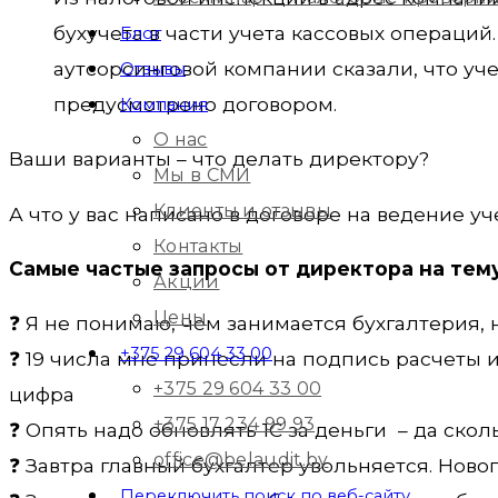
бухучета в части учета кассовых операций
Блог
аутсорсинговой компании сказали, что уче
Отзывы
предусмотрено договором.
Компания
О нас
Ваши варианты – что делать директору?
Мы в СМИ
Клиенты и отзывы
А что у вас написано в договоре на ведение у
Контакты
Самые частые запросы от директора на тему
Акции
Цены
❓ Я не понимаю, чем занимается бухгалтерия, 
+375 29 604 33 00
❓ 19 числа мне принесли на подпись расчеты и
+375 29 604 33 00
цифра
+375 17 234 99 93
❓ Опять надо обновлять 1С за деньги – да ско
office@belaudit.by
❓ Завтра главный бухгалтер увольняется. Ново
Переключить поиск по веб-сайту