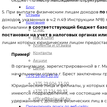
бюджет по месту нахождения структурных
Блог
5. При выплате физическим лицам доходов
по
Отзывы
доходов, указанных в ч.2 п.49 Инструкции №
Компания
филиалами
в соответствующий бюджет базов
О нас
постановки на учет в налоговых органах и
Мы в СМИ
лицам которых юридическим лицом предоставл
Клиенты и отзывы
Контакты
Пример
Акции
В организации, зарегистрированной в г. М
Цены
начальником отдела г. Брест заключены г
+375 29 604 33 00
+375 29 604 33 00
Юридические лица и филиалы, у которых в 
+375 17 234 99 93
имеются подразделения, не состоящие на
office@belaudit.by
удержанные с доходов физических лиц в с
Переключить поиск по веб-сайту