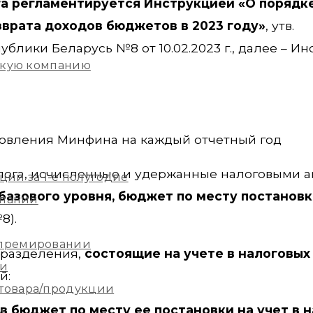
га регламентируется Инструкцией «О порядк
зврата доходов бюджетов в 2023 году»
, утв.
лики Беларусь №8 от 10.02.2023 г., далее – Ин
скую компанию
овления Минфина на каждый отчетный год
ога, исчисленные и удержанные налоговыми а
ции за 1-е полугодие
азового уровня, бюджет по месту постановк
мпании
8).
 премировании
дразделения,
состоящие на учете в налоговых 
ии
й:
 товара/продукции
в бюджет по месту ее постановки на учет в 
м