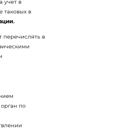
а учет в
е таковых в
ации.
т перечислять в
изическими
и
ением
 орган по
ствлении