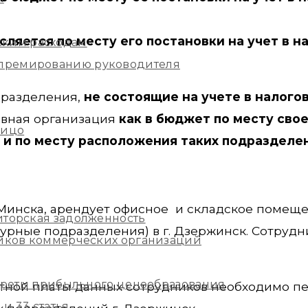
сляется по месту его постановки на учет в н
ским расходам
и премированию руководителя
дразделения,
не состоящие на учете в налого
овная организация
как в бюджет по месту сво
лицо
ак и по месту расположения таких подразделе
 Минска, арендует офисное и складское помещ
иторская задолженность
урные подразделения) в г. Дзержинск. Сотрудн
ников коммерческих организаций
екреты прибыльного ценообразования
тной платы данных сотрудников необходимо пе
и 33 статья