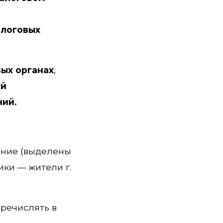
алоговых
вых органах
,
ей
ний.
ение (выделены
ики — жители г.
речислять в