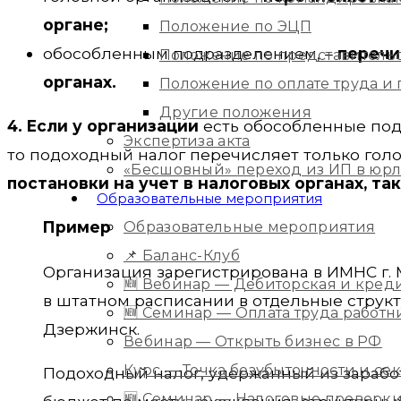
органе;
Положение по ЭЦП
обособленным подразделением, –
перечи
Положение по представитель
органах.
Положение по оплате труда 
Другие положения
4. Если у организации
есть обособленные по
Экспертиза акта
то подоходный налог перечисляет только гол
«Бесшовный» переход из ИП в юр
постановки на учет в налоговых органах, т
Образовательные мероприятия
Пример
Образовательные мероприятия
📌 Баланс-Клуб
Организация зарегистрирована в ИМНС г.
🆕 Вебинар — Дебиторская и кред
в штатном расписании в отдельные структ
🆕 Семинар — Оплата труда работ
Дзержинск.
Вебинар — Открыть бизнес в РФ
Курс — Точка безубыточности и с
Подоходный налог, удержанный из зарабо
🆕 Семинар — Налоговые проверки 