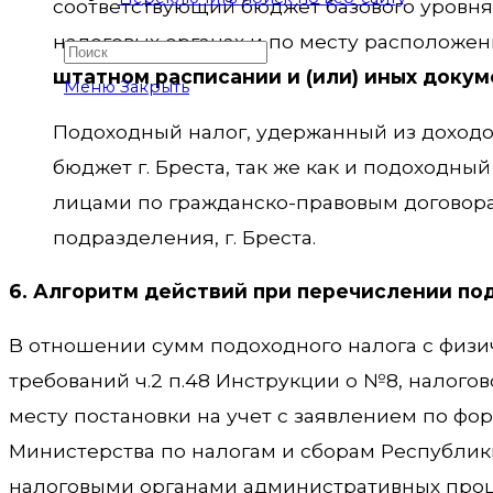
соответствующий бюджет базового уровня, 
налоговых органах и по месту расположен
штатном расписании
и (или) иных доку
Меню
Закрыть
Подоходный налог, удержанный из доходов
бюджет г. Бреста, так же как и подоходн
лицами по гражданско-правовым договор
подразделения, г. Бреста.
6. Алгоритм действий при перечислении по
В отношении сумм подоходного налога с физи
требований ч.2 п.48 Инструкции о №8, налого
месту постановки на учет с заявлением по ф
Министерства по налогам и сборам Республики
налоговыми органами административных проц