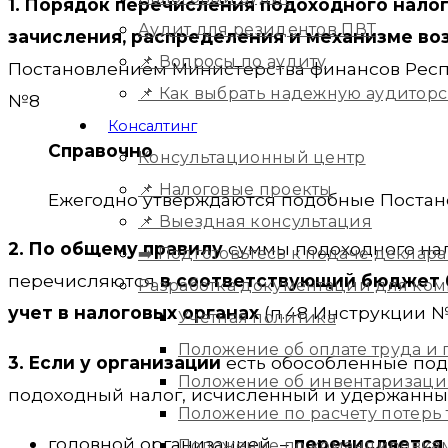
1. Порядок перечисления подоходного нало
Аудит для резидентов ПВТ
зачисления, распределения и механизме во
📌 Вопросы по аудиту
Постановлением Министерства финансов Респуб
📌 Как выбрать надежную аудитор
№8
Консалтинг
Cправочно
Консультационный центр
📌 Налоговые проекты
Ежегодно утверждаются подобные Постан
📌 Выездная консультация
2. По общему правилу
суммы подоходного нал
➡️ Подготовьтесь к подаче деклара
перечисляются
в соответствующий бюджет б
Разработка документации для ко
учет в налоговых органах
(п.48 Инструкции №
Учетная политика
Положение об оплате труда и
3. Если у организации
есть обособленные по
Положение об инвентаризац
подоходный налог, исчисленный и удержанны
Положение по расчету потерь
головной организацией, –
перечисляется 
Положение по командировка