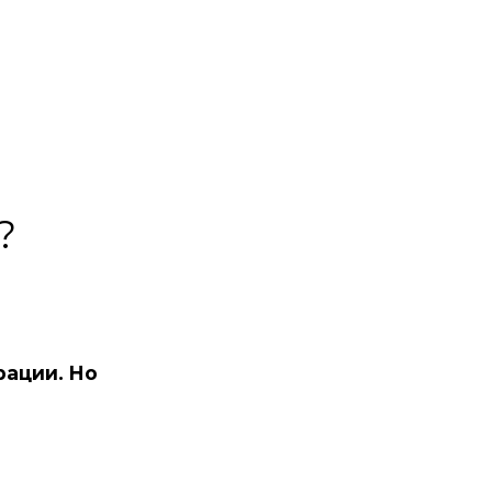
?
рации. Но