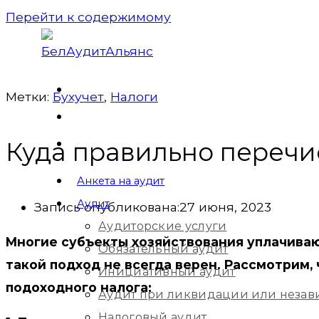
Перейти к содержимому
Метки:
Бухучет
,
Налоги
Куда правильно перечи
Анкета на аудит
Аудит
Запись опубликована:
27 июня, 2023
Аудиторские услуги
Многие субъекты хозяйствования уплачиваю
Обязательный аудит
такой подход не всегда верен. Рассмотрим,
Инициативный аудит
подоходного налога:
Аудит при ликвидации или незав
Налоговый аудит