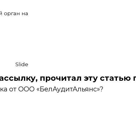
й орган на
в
Slide
рассылку, прочитал эту статью
лка от ООО «БелАудитАльянс»?