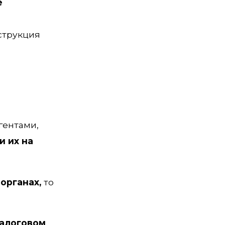
е
струкция
гентами,
и их на
органах,
то
налоговом