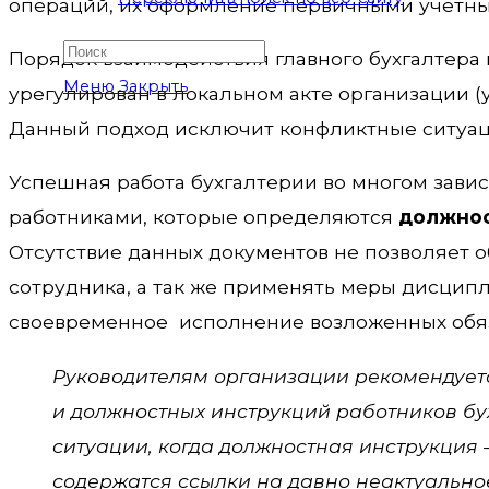
операций, их оформление первичными учетным
Порядок взаимодействия главного бухгалтера
Меню
Закрыть
урегулирован в локальном акте организации (
Данный подход исключит конфликтные ситуац
Успешная работа бухгалтерии во многом зави
работниками, которые определяются
должнос
Отсутствие данных документов не позволяет о
сотрудника, а так же применять меры дисцип
своевременное исполнение возложенных обя
Руководителям организации рекомендует
и должностных инструкций работников бух
ситуации, когда должностная инструкция 
содержатся ссылки на давно неактуально