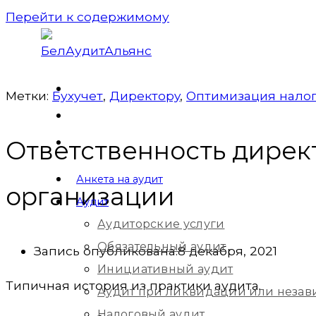
Перейти к содержимому
Метки:
Бухучет
,
Директорy
,
Оптимизация нало
Ответственность директ
Анкета на аудит
организации
Аудит
Аудиторские услуги
Обязательный аудит
Запись опубликована:
8 декабря, 2021
Инициативный аудит
Типичная история из практики аудита
.
Аудит при ликвидации или незав
Налоговый аудит