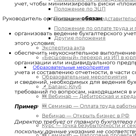
учет, чтобы минимизировать риски «плохи
Положение по ЭЦП
Руководитель организации
обязан
:
Положение по представитель
Положение по оплате труда 
организовать ведение бухгалтерского учет
Другие положения
этого условия;
Экспертиза акта
обеспечить неукоснительное выполнение 
«Бесшовный» переход из ИП в юр
организации или индивидуального предпр
Образовательные мероприятия
учета и составлению отчетности, в част
Образовательные мероприятия
и сведений, необходимых для ведения бух
📌 Баланс-Клуб
требований по вопросам, находящимся в 
🆕 Вебинар — Дебиторская и кред
🆕 Семинар — Оплата труда работ
Пример
Вебинар — Открыть бизнес в РФ
Директор требует от главного бухгалтера п
Курс — Точка безубыточности и с
поскольку данные указания не соответств
🆕 Семинар — Налоговые проверки 