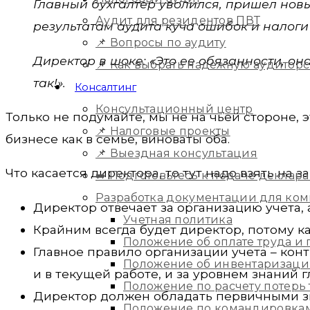
Главный бухгалтер уволился, пришел нов
Аудит для резидентов ПВТ
результатам аудита куча ошибок и налоги 
📌 Вопросы по аудиту
Директор в шоке: «Это ее обязанности, он
📌 Как выбрать надежную аудитор
так!».
Консалтинг
Консультационный центр
Только не подумайте, мы не на чьей стороне, э
📌 Налоговые проекты
бизнесе как в семье, виноваты оба.
📌 Выездная консультация
Что касается директора, то тут надо взять на 
➡️ Подготовьтесь к подаче деклара
Разработка документации для ко
Директор отвечает за организацию учета, 
Учетная политика
Крайним всегда будет директор, потому к
Положение об оплате труда и
Главное правило организации учета – конт
Положение об инвентаризац
и в текущей работе, и за уровнем знаний г
Положение по расчету потерь
Директор должен обладать первичными зн
Положение по командировка