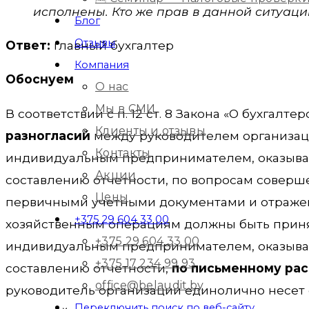
исполнены. Кто же прав в данной ситуаци
Блог
Отзывы
Ответ:
главный бухгалтер
Компания
Обоснуем
О нас
Мы в СМИ
В соответствии с п. 12 ст. 8 Закона «О бухгалт
Клиенты и отзывы
разногласий
между руководителем организаци
Контакты
индивидуальным предпринимателем, оказываю
Акции
составлению отчетности, по вопросам соверш
Цены
первичными учетными документами и отражен
+375 29 604 33 00
хозяйственным операциям должны быть приня
+375 29 604 33 00
индивидуальным предпринимателем, оказываю
+375 17 234 99 93
составлению отчетности,
по письменному ра
office@belaudit.by
руководитель организации единолично несет 
Переключить поиск по веб-сайту