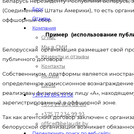
Беларусь нерезиденту Республики Беларусь,
Блог
(Соединенные Штаты Америки), то есть орган
Отзывы
оффшорный сбор.
Компания
Пример (использование публ
О нас
Мы в СМИ
Белорусская организация размещает свой пр
Клиенты и отзывы
публичного договора.
Контакты
Собственником платформы является иностранн
Акции
определенное комиссионное вознаграждение 
Цены
реализован физическому лицу «А», находящему
+375 29 604 33 00
зарегистрированный в оффшорной зоне.
+375 29 604 33 00
+375 17 234 99 93
Так как агентский договор заключен с организ
office@belaudit.by
белорусской организации возникает обязанно
Переключить поиск по веб-сайту