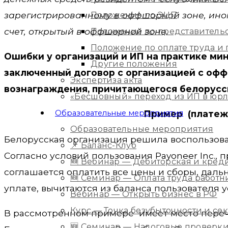
зарегистрированному в оффшорной зоне, ином
Положение по ЭЦП
счет, открытый в оффшорной зоне.
Положение по представитель
Положение по оплате труда 
Ошибки у организаций и ИП на практике ми
Другие положения
заключенный договор с организацией с оф
Экспертиза акта
вознаграждения, причитающегося белорусск
«Бесшовный» переход из ИП в юр
Образовательные мероприятия
Пример (платеж
Образовательные мероприятия
Белорусская организация решила воспользоват
📌 Баланс-Клуб
Согласно условий пользования Payoneer Inc.,
🆕 Вебинар — Дебиторская и кред
соглашается оплатить все цены и сборы, дал
🆕 Семинар — Оплата труда работ
уплате, вычитаются из баланса пользователя у
Вебинар — Открыть бизнес в РФ
Курс — Точка безубыточности и с
В рассмотренном примере имеет место пере
🆕 Семинар — Налоговые проверки 