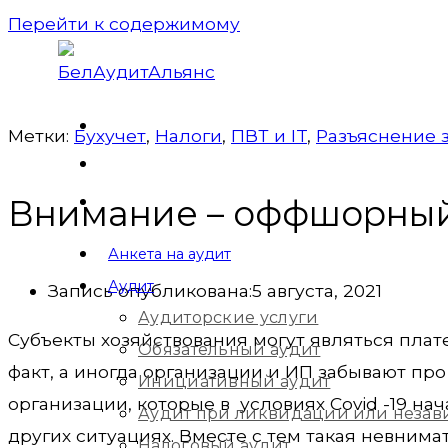
Перейти к содержимому
Метки:
Бухучет
,
Налоги
,
ПВТ и IT
,
Разъяснение 
Внимание – оффшорный
Анкета на аудит
Аудит
Запись опубликована:
5 августа, 2021
Аудиторские услуги
Субъекты хозяйствования могут являться пл
Обязательный аудит
факт, а иногда организации и ИП забывают про
Инициативный аудит
организации, которые в условиях Covid -19 на
Аудит при ликвидации или незав
других ситуациях. Вместе с тем такая невним
Налоговый аудит