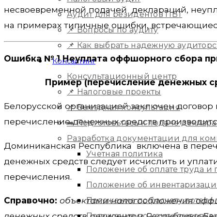
несвоевременной подачей деклараций, неупл
Аудит для резидентов ПВТ
на примерах типичные ошибки, встречающиеся
📌 Вопросы по аудиту
📌 Как выбрать надежную аудитор
Ошибка № 1 Неуплата оффшорного сбора пр
Консалтинг
Консультационный центр
Пример (перечисление денежных ср
📌 Налоговые проекты
Белорусской организацией заключен договор н
📌 Выездная консультация
перечисление денежных средств производитс
➡️ Подготовьтесь к подаче деклара
Разработка документации для ко
Доминиканская Республика включена в пере
Учетная политика
денежных средств следует исчислить и уплат
Положение об оплате труда и
перечисления.
Положение об инвентаризац
Справочно:
объектами налогообложения оффш
Положение по расчету потерь
денежных средств резидентом Республики Бел
Положение по командировка