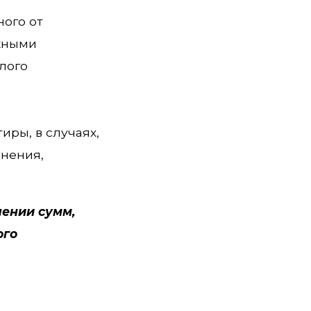
ого от
ежными
илого
ры, в случаях,
енения,
шении сумм,
ого