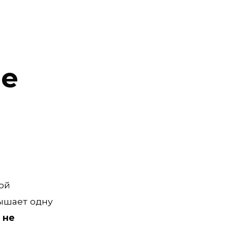
ие
ой
ышает одну
 не