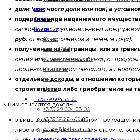
доли (пая, части доли или пая) в уставн
Блог
подарки в виде недвижимого имуществ
Отзывы
связанным с осуществлением предприним
Компания
руб.
от всех источников в течение года);
О нас
полученные из-за границы
,
или за гран
Мы в СМИ
акций или иных ценных бумаг; от продажи
Клиенты и отзывы
процентов по счетам (вкладам) в иностран
Контакты
отдельные доходы, в отношении которы
Акции
строительство либо приобретение на т
Цены
+375 29 604 33 00
К ним относятся доходы:
+375 29 604 33 00
+375 17 234 99 93
в виде возврата взносов при прекращении
office@belaudit.by
либо в случае удешевления строительства
из членов организаций застройщиков до 
Переключить поиск по веб-сайту