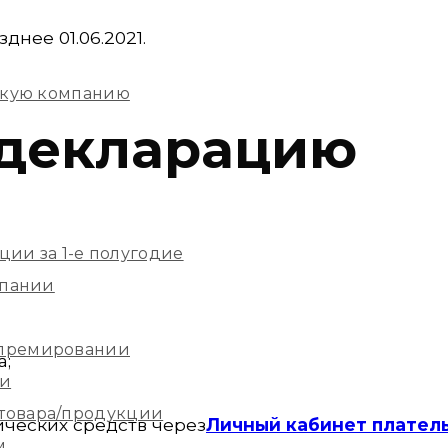
нее 01.06.2021.
скую компанию
 декларацию
ции за 1-е полугодие
мпании
 премировании
а;
ии
 товара/продукции
ческих средств через
Личный кабинет плател
м