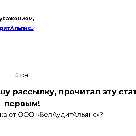
 уважением,
дитАльянс»
Slide
ашу рассылку, прочитал эту ста
первым!
лка от ООО «БелАудитАльянс»?