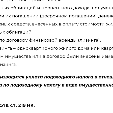
ых облигаций и процентного дохода, полученн
при их погашении (досрочном погашении) ден
жных средств, внесенных в оплату стоимости ж
х облигаций;
по договору финансовой аренды (лизинга),
нга – одноквартирного жилого дома или кварти
ом имущества или в договор были внесены изм
изинга.
изводится уплата подоходного налога в отно
а по подоходному налогу в виде имущественн
 в ст. 219 НК.