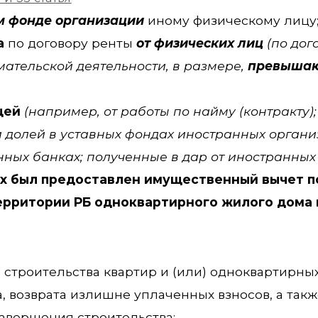
ом фонде организации
иному физическому лицу
а
по договору ренты
от физических лиц
(по дог
ательской деятельности, в размере,
превышаю
ицей
(например,
от работы по найму (контракту);
 долей в уставных фондах иностранных органи
ных банках; полученные в дар от иностранных 
х был предоставлен имущественный вычет п
ерритории РБ одноквартирного жилого дома 
 строительства квартир и (или) одноквартирн
, возврата излишне уплаченных взносов, а так
завершения строительства;