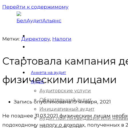
Перейти к содержимому
Метки:
Директорy
,
Налоги
Стартовала кампания д
Анкета на аудит
физическими лицами
Аудит
Аудиторские услуги
Обязательный аудит
Запись опубликована:
19 января, 2021
Инициативный аудит
Не позднее 31.03.2021 физическим лицам необ
Аудит при ликвидации или незав
подоходному налогу о доходах, полученных в 2
Налоговый аудит