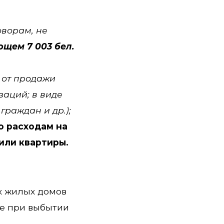
;
оворам, не
щем 7 003 бел.
от продажи
заций; в виде
граждан и др.);
о расходам на
или квартиры.
ых жилых домов
же при выбытии