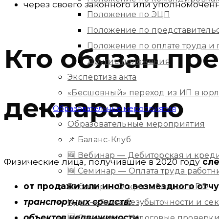
через своего законного или уполномоченн
Положение по ЭЦП
Положение по представитель
Положение по оплате труда 
Кто обязан пр
Другие положения
Экспертиза акта
«Бесшовный» переход из ИП в юр
декларацию
Образовательные мероприятия
Образовательные мероприятия
📌 Баланс-Клуб
🆕 Вебинар — Дебиторская и кред
Физические лица, получившие в 2020 году
сл
🆕 Семинар — Оплата труда работ
от продажи или иного возмездного от
Вебинар — Открыть бизнес в РФ
транспортных средств;
Курс — Точка безубыточности и с
объектов недвижимости
;
🆕 Семинар — Налоговые проверки 