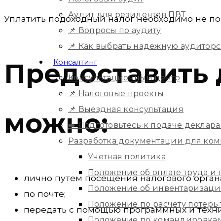
Аудит для резидентов ПВТ
Уплатить подоходный налог необходимо не позд
📌 Вопросы по аудиту
📌 Как выбрать надежную аудитор
Предоставить
Консалтинг
Консультационный центр
📌 Налоговые проекты
📌 Выездная консультация
можно:
➡️ Подготовьтесь к подаче деклара
Разработка документации для ко
Учетная политика
Положение об оплате труда и
лично путем посещения налогового орган
Положение об инвентаризац
по почте;
Положение по расчету потерь
передать с помощью программных и техни
Положение по командировка