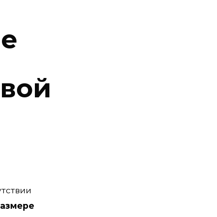
ие
овой
утствии
размере