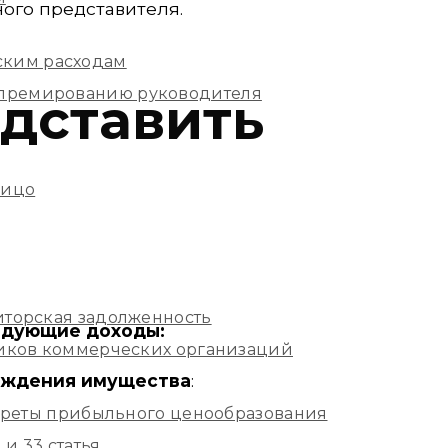
ого представителя.
ским расходам
и премированию руководителя
едставить
лицо
иторская задолженность
едующие доходы:
ников коммерческих организаций
чуждения имущества
:
екреты прибыльного ценообразования
и 33 статья