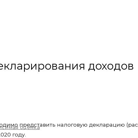
екларирования доходов
ходимо представить налоговую декларацию (рас
исимая оценка
020 году.