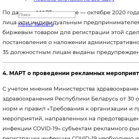
По данным МАРТ в январе — октябре 2020 го
лица или индивидуальным предпринимателем
Меню
Закрыть
биржевым товаром для регистрации этой сде
постановления о наложении административног
35 должностным лицам выданы предупрежден
4. МАРТ о проведении рекламных мероприят
С учетом мнения Министерства здравоохране
здравоохранения Республики Беларусь от 30 о
норм и правил «Требования к организации и
мероприятий, направленных на предотвращени
инфекции COVID-19» субъектам рекламного р
регистрации инфекции COVID-19 необходимо 