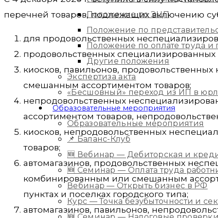
перечней товаров, подлежащих включению суб
Положение по ЭЦП
Положение по представитель
для продовольственных неспециализиров
Положение по оплате труда 
продовольственных специализированных 
Другие положения
киосков, павильонов, продовольственны
Экспертиза акта
смешанным ассортиментом товаров;
«Бесшовный» переход из ИП в юр
непродовольственных неспециализирова
Образовательные мероприятия
ассортиментом товаров, непродовольстве
Образовательные мероприятия
киосков, непродовольственных неспециа
📌 Баланс-Клуб
товаров;
🆕 Вебинар — Дебиторская и кред
автомагазинов, продовольственных неспе
🆕 Семинар — Оплата труда работ
комбинированным или смешанным ассорти
Вебинар — Открыть бизнес в РФ
пунктах и поселках городского типа;
Курс — Точка безубыточности и с
автомагазинов, павильонов, непродоволь
🆕 Семинар — Налоговые проверки 