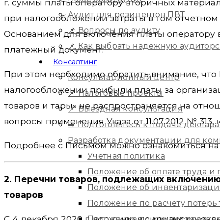
г. суммы платы оператору вторичных материа
Аудит для резидентов ПВТ
при налогообложении затраты в том отчетном 
📌 Вопросы по аудиту
Основанием для включения платы оператору в
📌 Как выбрать надежную аудитор
платежный документ.
Консалтинг
При этом необходимо обратить внимание, что П
Консультационный центр
налогообложении прибыли платы за организац
📌 Налоговые проекты
товаров и тары» не распространяется на отнош
📌 Выездная консультация
вопросы применения Указа от 11.07.2012 № 313, 
➡️ Подготовьтесь к подаче деклара
Разработка документации для ко
Подробнее с Письмом можно ознакомиться на
Учетная политика
Положение об оплате труда и
2. Перечни товаров, подлежащих включению
Положение об инвентаризац
товаров
Положение по расчету потерь
С 4 декабря 2020 г. вступило в силу постановл
Положение по командировка