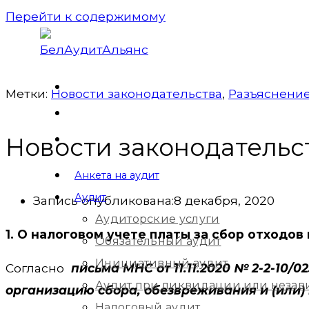
Перейти к содержимому
Метки:
Новости законодательства
,
Разъяснение
Новости законодательс
Анкета на аудит
Аудит
Запись опубликована:
8 декабря, 2020
Аудиторские услуги
1. О налоговом учете платы за сбор отходо
Обязательный аудит
Инициативный аудит
Согласно
письма МНС от 11.11.2020 № 2-2-10
Аудит при ликвидации или незав
организацию сбора, обезвреживания и (или) 
Налоговый аудит