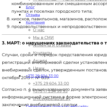
комбинированным или смешанным ассорти
Блог
пунктах и поселках городского типа;
Отзывы
киосков, павильонов, магазинов, располо
Компания
продовольственных и непродовольственны
О нас
Мы в СМИ
3. МАРТ: о нарушениях законодательства о 
Клиенты и отзывы
Контакты
Случаи, сроки и порядок представления юри
Акции
регистрации внебиржевой сделки установлен
Цены
внебиржевых сделок, утвержденным постанов
+375 29 604 33 00
октября 2015 г. № 839.
+375 29 604 33 00
Согласно п. 4 вышеназванного документа зая
+375 17 234 99 93
информационной системе в форме электронног
office@belaudit.by
заключения внебиржевой сделки.
Переключить поиск по веб-сайту