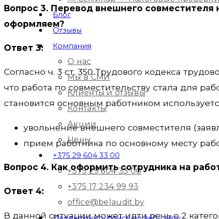
Вопрос 3. Перевод внешнего совместителя 
Блог
оформляем?
Отзывы
Компания
Ответ 3:
О нас
Согласно ч. 3 ст. 350 Трудового кодекса трудо
Мы в СМИ
что работа по совместительству стала для раб
Клиенты и отзывы
становится основным работником использует
Контакты
Акции
увольнение внешнего совместителя (заявл
Цены
прием работника по основному месту рабо
+375 29 604 33 00
Вопрос 4. Как оформить сотрудника на рабо
+375 29 604 33 00
+375 17 234 99 93
Ответ 4:
office@belaudit.by
В данной ситуации может идти речь о 2 катег
Переключить поиск по веб-сайту