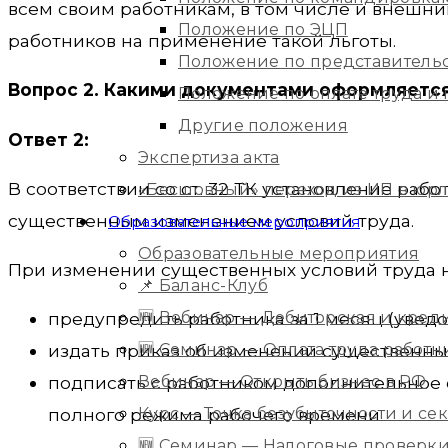
всем своим работникам, в том числе и внешн
Положение по ЭЦП
работников на применение такой льготы.
Положение по представитель
Вопрос 2. Какими документами оформляется 
Положение по оплате труда 
Другие положения
Ответ 2:
Экспертиза акта
В соответствии со ст. 32 ТК установление ра
«Бесшовный» переход из ИП в юр
существенным изменением условий труда.
Образовательные мероприятия
Образовательные мероприятия
При изменении существенных условий труда н
📌 Баланс-Клуб
🆕 Вебинар — Дебиторская и кред
предупредить работника за 1 месяц (увед
🆕 Семинар — Оплата труда работ
издать приказ об изменении существенных
Вебинар — Открыть бизнес в РФ
подписать с работником дополнительное 
Курс — Точка безубыточности и с
полного режима рабочего времени
🆕 Семинар — Налоговые проверки 