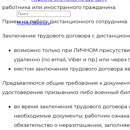
работника или иностранного гражданина.
Прием на работу дистанционного сотрудника.
Меню
Закрыть
Заключение трудового договора с дистанцион
возможно только при ЛИЧНОМ присутствии
удаленно (по email, Viber и пр.) или чере
местом заключения трудового договора я
Предъявляются общие требования к документа
удостоверение призывника либо военный билет
во время заключения трудового договора
необходимые документы; работник ознака
обязательство о неразглашении, заполняе