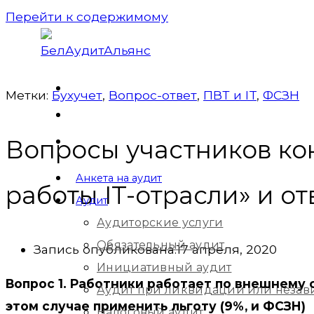
Перейти к содержимому
Метки:
Бухучет
,
Вопрос-ответ
,
ПВТ и IT
,
ФСЗН
Вопросы участников к
Анкета на аудит
работы IT-отрасли» и от
Аудит
Аудиторские услуги
Обязательный аудит
Запись опубликована:
17 апреля, 2020
Инициативный аудит
Вопрос 1. Работники работает по внешнему 
Аудит при ликвидации или незав
этом случае применить льготу (9%, и ФСЗН)
Налоговый аудит