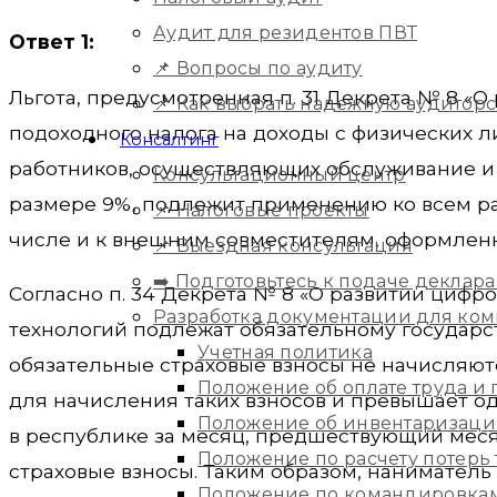
Аудит для резидентов ПВТ
Ответ 1:
📌 Вопросы по аудиту
Льгота, предусмотренная п. 31 Декрета № 8 «О
📌 Как выбрать надежную аудитор
подоходного налога на доходы с физических 
Консалтинг
работников, осуществляющих обслуживание и 
Консультационный центр
размере 9%, подлежит применению ко всем ра
📌 Налоговые проекты
числе и к внешним совместителям, оформлен
📌 Выездная консультация
➡️ Подготовьтесь к подаче деклара
Согласно п. 34 Декрета № 8 «О развитии цифр
Разработка документации для ко
технологий подлежат обязательному государс
Учетная политика
обязательные страховые взносы не начисляютс
Положение об оплате труда и
для начисления таких взносов и превышает о
Положение об инвентаризац
в республике за месяц, предшествующий меся
Положение по расчету потерь
страховые взносы. Таким образом, наниматель
Положение по командировка