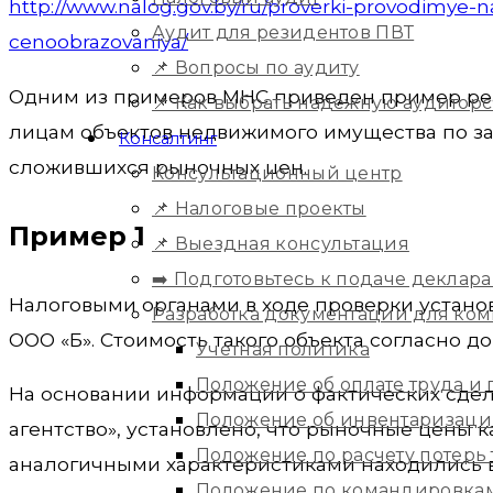
http://www.nalog.gov.by/ru/proverki-provodimye
Аудит для резидентов ПВТ
cenoobrazovaniya/
📌 Вопросы по аудиту
Одним из примеров МНС приведен пример ре
📌 Как выбрать надежную аудитор
лицам объектов недвижимого имущества по за
Консалтинг
сложившихся рыночных цен.
Консультационный центр
📌 Налоговые проекты
Пример 1
📌 Выездная консультация
➡️ Подготовьтесь к подаче деклара
Налоговыми органами в ходе проверки устано
Разработка документации для ко
ООО «Б». Стоимость такого объекта согласно догов
Учетная политика
Положение об оплате труда и
На основании информации о фактических сдел
Положение об инвентаризац
агентство», установлено, что рыночные цены 
Положение по расчету потерь
аналогичными характеристиками находились в ди
Положение по командировка