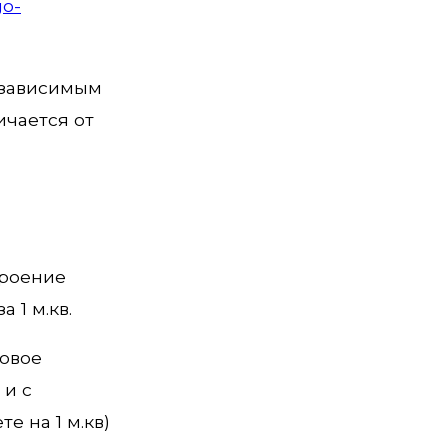
go-
озависимым
ичается от
троение
 1 м.кв.
ровое
 и с
е на 1 м.кв)