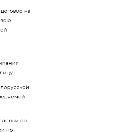
 договор на
свою
гой
омпания
лицу.
елорусской
оверяемой
сделки по
ки по