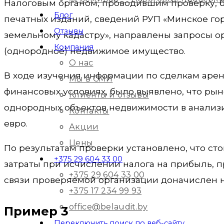
Налоговым органом, проводившим проверку, 
Блог
печатных изданий, сведений РУП «Минское гор
Отзывы
земельному кадастру», направлены запросы 
Компания
(однородное) недвижимое имущество.
О нас
В ходе изучения информации по сделкам арен
Мы в СМИ
финансовых условиях, было выявлено, что рын
Клиенты и отзывы
однородных объектов недвижимости в анализир
Контакты
евро.
Акции
Цены
По результатам проверки установлено, что с
+375 29 604 33 00
затраты при исчислении налога на прибыль, п
+375 29 604 33 00
связи проверяемой организации доначислен нал
+375 17 234 99 93
office@belaudit.by
Пример 3
Переключить поиск по веб-сайту