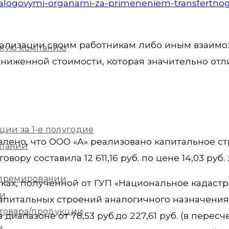
-nalogovymi-organami-za-primeneniem-transfertno
ализации своим работникам либо иным взаим
скую компанию
ниженной стоимости, которая значительно отл
ции за 1-е полугодие
влено, что ООО «А» реализовано капитальное с
мпании
ору составила 12 611,16 руб. по цене 14,03 руб. за
 премировании
ках, полученной от ГУП «Национальное кадаст
ии
капитальных строений аналогичного назначения
 товара/продукции
апазоне от 78,53 руб.до 227,61 руб. (в пересчет
м