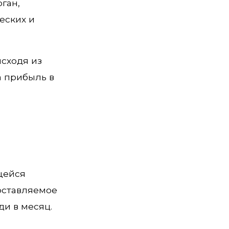
ган,
еских и
исходя из
а прибыль в
щейся
оставляемое
ди в месяц.