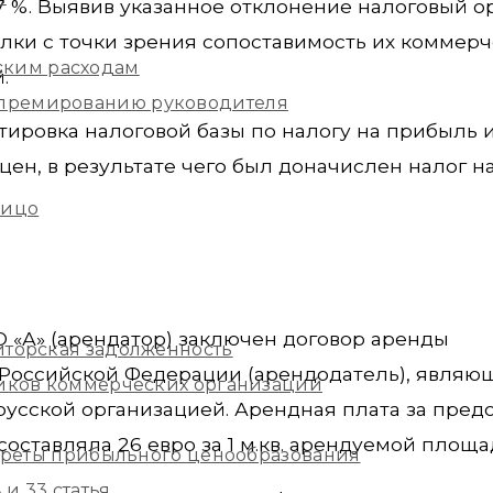
7 %. Выявив указанное отклонение налоговый ор
лки с точки зрения сопоставимость их коммерч
ским расходам
.
и премированию руководителя
ировка налоговой базы по налогу на прибыль 
ен, в результате чего был доначислен налог н
лицо
О «А» (арендатор) заключен договор аренды
иторская задолженность
Российской Федерации (арендодатель), являю
ников коммерческих организаций
усской организацией. Арендная плата за пред
ставляла 26 евро за 1 м.кв. арендуемой площа
екреты прибыльного ценообразования
и 33 статья