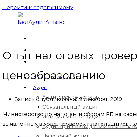
Перейти к содержимому
Опыт налоговых провер
ценообразованию
Анкета на аудит
Аудит
Аудиторские услуги
Запись опубликована:
19 декабря, 2019
Обязательный аудит
Министерство по налогам и сборам РБ на сво
Инициативный аудит
выявленных в ходе проверок плательщиков п
Аудит при ликвидации или незав
Налоговый аудит