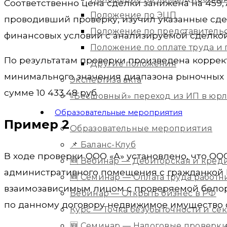
Соответственно цена сделки занижена на 459,
Положение по ЭЦП
проводивший проверку, изучил указанные сде
Положение по представитель
финансовых условий с анализируемой сделкой
Положение по оплате труда 
По результатам проверки произведена коррект
Другие положения
минимального значения диапазона рыночных ц
Экспертиза акта
сумме 10 433,48 руб.
«Бесшовный» переход из ИП в юр
Образовательные мероприятия
Пример 2
Образовательные мероприятия
📌 Баланс-Клуб
В ходе проверки ООО «А» установлено, что ОО
🆕 Вебинар — Дебиторская и кред
административного помещения с гражданкой 
🆕 Семинар — Оплата труда работ
взаимозависимым лицом с проверяемой белор
Вебинар — Открыть бизнес в РФ
по данному договору недвижимое имущество со
Курс — Точка безубыточности и с
🆕 Семинар — Налоговые проверки 