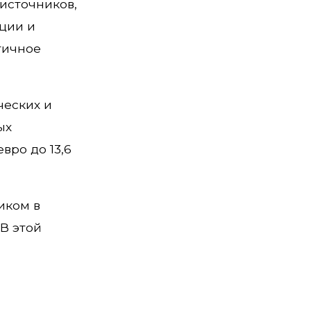
источников,
ции и
тичное
ческих и
ых
вро до 13,6
иком в
В этой