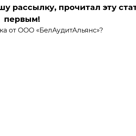
ашу рассылку, прочитал эту ста
первым!
лка от ООО «БелАудитАльянс»?