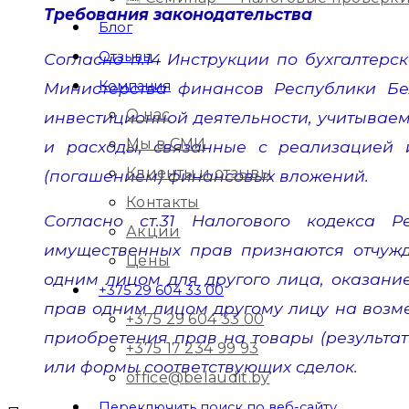
Требования законодательства
Блог
Отзывы
Согласно п.14 Инструкции по бухгалтерс
Компания
Министерства финансов Республики Бел
О нас
инвестиционной деятельности, учитываем
Мы в СМИ
и расходы, связанные с реализацией 
Клиенты и отзывы
(погашением) финансовых вложений.
Контакты
Согласно ст.31 Налогового кодекса Р
Акции
имущественных прав признаются отчужд
Цены
одним лицом для другого лица, оказани
+375 29 604 33 00
прав одним лицом другому лицу на возме
+375 29 604 33 00
приобретения прав на товары (результат
+375 17 234 99 93
или формы соответствующих сделок.
office@belaudit.by
Переключить поиск по веб-сайту