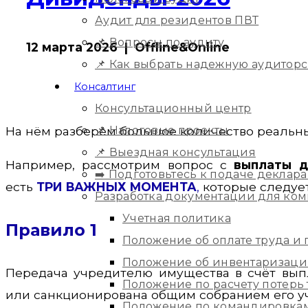
Аудит для резидентов ПВТ
📌 Вопросы по аудиту
12 марта 2026 | Offline&Online
📌 Как выбрать надежную аудитор
Консалтинг
Консультационный центр
📌 Налоговые проекты
На нём разберём большое количество реальны
📌 Выездная консультация
Например, рассмотрим вопрос с
выплаты д
➡️ Подготовьтесь к подаче деклара
есть
ТРИ ВАЖНЫХ МОМЕНТА
,
которые следует
Разработка документации для ко
Учетная политика
Правило 1
Положение об оплате труда и
Положение об инвентаризац
Передача учредителю имущества в счёт вып
Положение по расчету потерь
или санкционирована общим собранием его уч
Положение по командировка