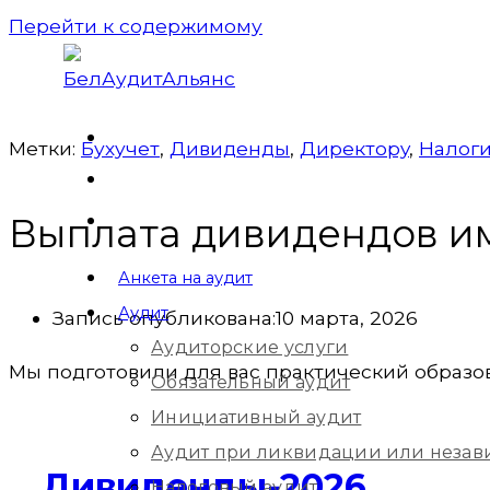
Перейти к содержимому
Метки:
Бухучет
,
Дивиденды
,
Директорy
,
Налог
Выплата дивидендов и
Анкета на аудит
Аудит
Запись опубликована:
10 марта, 2026
Аудиторские услуги
Мы подготовили для вас практический образ
Обязательный аудит
Инициативный аудит
Аудит при ликвидации или незав
Дивиденды-2026
Налоговый аудит