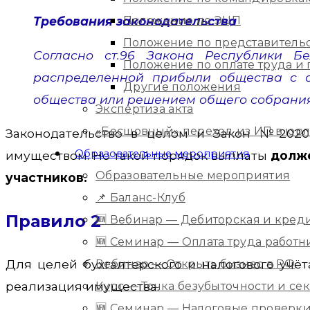
Требования законодательства
Положение по ЭЦП
Положение по представитель
Согласно ст.96 Закона Республики Бе
Положение по оплате труда 
распределенной прибыли общества с ог
Другие положения
общества или решением общего собрания
Экспертиза акта
«Бесшовный» переход из ИП в юр
Законодательство в целом и Закон №2020-
Образовательные мероприятия
имуществом. Но такой порядок выплаты
долже
Образовательные мероприятия
участников.
📌 Баланс-Клуб
Правило 2
🆕 Вебинар — Дебиторская и кред
🆕 Семинар — Оплата труда работ
Для целей бухгалтерского и налогового учё
Вебинар — Открыть бизнес в РФ
реализация имущества.
Курс — Точка безубыточности и с
🆕 Семинар — Налоговые проверки 