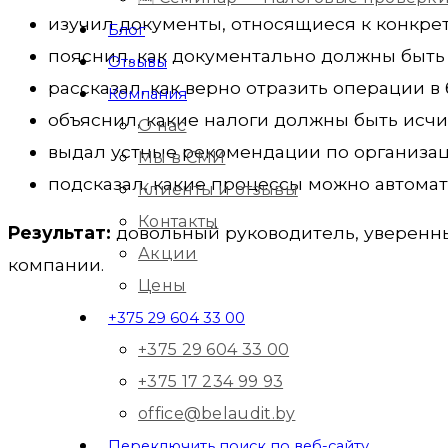
изучил документы, относящиеся к конкре
Блог
пояснил, как документально должны быть
Отзывы
рассказал, как верно отразить операции в 
Компания
объяснил, какие налоги должны быть исчи
О нас
выдал устные рекомендации по организац
Мы в СМИ
подсказал, какие процессы можно автомат
Клиенты и отзывы
Контакты
Результат:
довольный руководитель, уверенны
Акции
компании.
Цены
+375 29 604 33 00
+375 29 604 33 00
Если вы тоже хотите, чтобы б
+375 17 234 99 93
office@belaudit.by
зака
Переключить поиск по веб-сайту