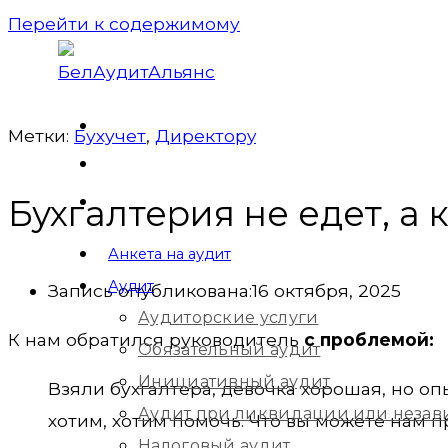
Перейти к содержимому
Метки:
Бухучет
,
Директорy
Бухгалтерия не едет, а 
Анкета на аудит
Аудит
Запись опубликована:
16 октября, 2025
Аудиторские услуги
К нам обратился руководитель
с проблемой:
Обязательный аудит
Инициативный аудит
Взяли бухгалтера, девочка хорошая, но оп
Аудит при ликвидации или незав
хотим, хотим помочь. Что вы можете нам 
Налоговый аудит