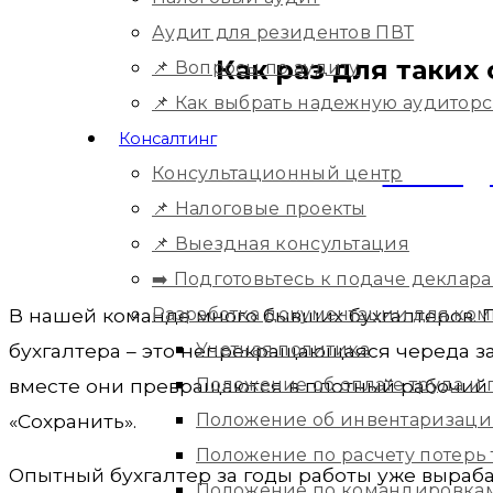
Аудит для резидентов ПВТ
Как раз для таких
📌 Вопросы по аудиту
📌 Как выбрать надежную аудитор
Консалтинг
ВЫЕЗД
Консультационный центр
📌 Налоговые проекты
📌 Выездная консультация
➡️ Подготовьтесь к подаче деклара
Разработка документации для ко
В нашей команде много бывших бухгалтеров. П
Учетная политика
бухгалтера – это непрекращающаяся череда за
Положение об оплате труда и
вместе они превращаются в плотный рабочий д
Положение об инвентаризац
«Сохранить».
Положение по расчету потерь
Опытный бухгалтер за годы работы уже выраба
Положение по командировка