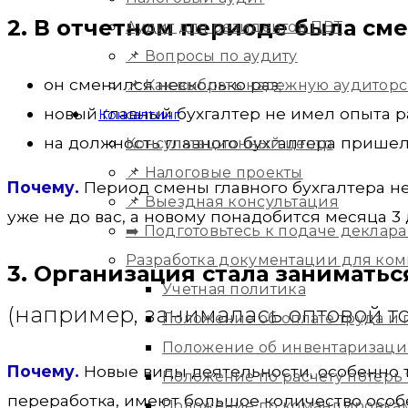
2. В отчетном периоде была сме
Аудит для резидентов ПВТ
📌 Вопросы по аудиту
он сменился несколько раз;
📌 Как выбрать надежную аудитор
новый главный бухгалтер не имел опыта р
Консалтинг
на должность главного бухгалтера пришел
Консультационный центр
📌 Налоговые проекты
Почему.
Период смены главного бухгалтера н
📌 Выездная консультация
уже не до вас, а новому понадобится месяца 3 
➡️ Подготовьтесь к подаче деклара
Разработка документации для ко
3. Организация стала занимать
Учетная политика
(например, занималась оптовой то
Положение об оплате труда и
Положение об инвентаризац
Почему.
Новые виды деятельности, особенно т
Положение по расчету потерь
переработка, имеют большое количество особе
Положение по командировка