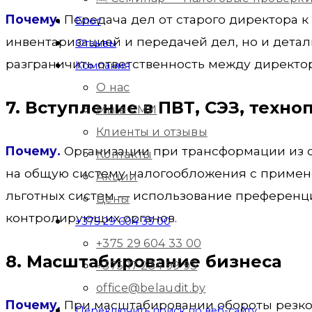
Почему.
Передача дел от старого директора к
Блог
инвентаризацией и передачей дел, но и дета
Отзывы
разграничить ответственность между директо
Компания
О нас
7. Вступление в ПВТ, СЭЗ, техн
Мы в СМИ
Клиенты и отзывы
Почему.
Организации при трансформации из ст
Контакты
на общую систему налогообложения с примене
Акции
льготных систем — использование преференц
Цены
контролирующих органов.
+375 29 604 33 00
+375 29 604 33 00
8. Масштабирование бизнеса
+375 17 234 99 93
office@belaudit.by
Почему.
При масштабировании обороты резко р
Переключить поиск по веб-сайту