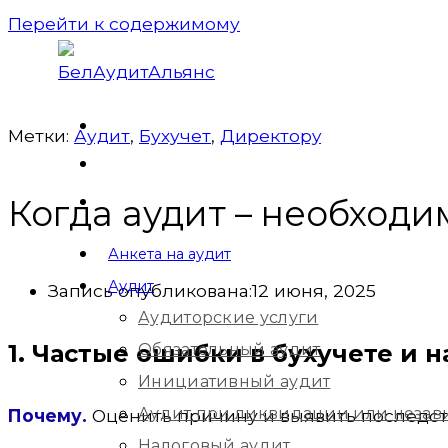
Перейти к содержимому
Метки:
Аудит
,
Бухучет
,
Директорy
Когда аудит – необходи
Анкета на аудит
Аудит
Запись опубликована:
12 июня, 2025
Аудиторские услуги
1. Частые ошибки в бухучете и н
Обязательный аудит
Инициативный аудит
Аудит при ликвидации или незав
Почему.
Оценить причину и выявить последств
Налоговый аудит