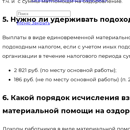
т.ч. и с суммы матпомощи на оздоровление.
5. Нужно ли удерживать подохо
Меню
Закрыть
Выплаты в виде единовременной материально
подоходным налогом, если с учетом иных под
организации в течение налогового периода с
2 821 руб. (по месту основной работы);
186 руб. (не по месту основной работы) (п. 2
6. Какой порядок исчисления вз
материальной помощи на оздо
Доходы работников в виде материальной пом