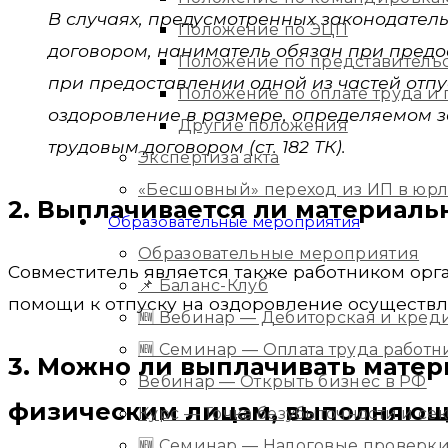
В случаях, предусмотренных законодател
Положение по ЭЦП
договором, наниматель обязан при предос
Положение по представитель
при предоставлении одной из частей отп
Положение по оплате труда 
оздоровление в размере, определяемом з
Другие положения
трудовым договором (ст. 182 ТК).
Экспертиза акта
«Бесшовный» переход из ИП в юр
2. Выплачивается ли материал
Образовательные мероприятия
Образовательные мероприятия
Совместитель является также работником ор
📌 Баланс-Клуб
помощи к отпуску на оздоровление осуществля
🆕 Вебинар — Дебиторская и кред
🆕 Семинар — Оплата труда работ
3. Можно ли выплачивать мате
Вебинар — Открыть бизнес в РФ
физическим лицам, выполняющи
Курс — Точка безубыточности и с
🆕 Семинар — Налоговые проверки 