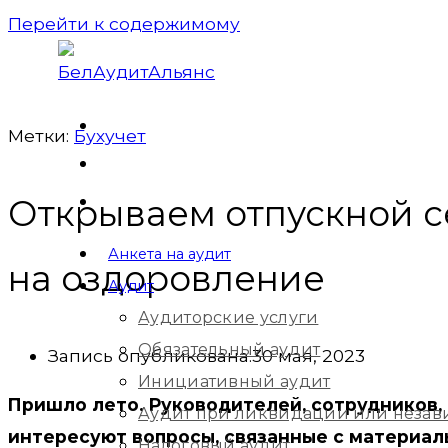
Перейти к содержимому
Метки:
Бухучет
Открываем отпускной с
Анкета на аудит
на оздоровление
Аудит
Аудиторские услуги
Обязательный аудит
Запись опубликована:
30 мая, 2023
Инициативный аудит
Пришло лето. Руководителей, сотрудников,
Аудит при ликвидации или незав
интересуют вопросы, связанные с материа
Налоговый аудит