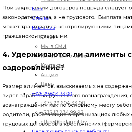
При заключении договоров подряда следует р
Блог
законодательства, а не трудового. Выплата 
Отзывы
может трактоваться контролирующими лицами
Компания
гражданско-правовыми.
О нас
Мы в СМИ
4. Удерживаются ли алименты 
Клиенты и отзывы
Контакты
оздоровление?
Акции
Цены
Размер алиментов, взыскиваемых на содержан
+375 29 604 33 00
видов заработка (денежного вознаграждения,
+375 29 604 33 00
вознаграждения как по основному месту работы
+375 17 234 99 93
родители, работающие в организациях любых 
office@belaudit.by
трудовых договоров в крестьянских (фермерски
Переключить поиск по веб-сайту