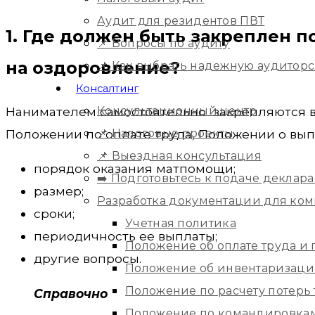
Аудит для резидентов ПВТ
1. Где должен быть закреплен 
📌 Вопросы по аудиту
на оздоровление?
📌 Как выбрать надежную аудитор
Консалтинг
Консультационный центр
Нанимателем самостоятельно закрепляются в
📌 Налоговые проекты
Положении по оплате труда, Положении о вы
📌 Выездная консультация
порядок оказания матпомощи;
➡️ Подготовьтесь к подаче деклара
размер;
Разработка документации для ко
сроки;
Учетная политика
периодичность ее выплаты;
Положение об оплате труда и
другие вопросы.
Положение об инвентаризац
Положение по расчету потерь
Справочно
Положение по командировка