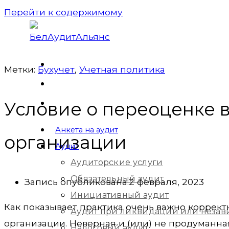
Перейти к содержимому
Метки:
Бухучет
,
Учетная политика
Условие о переоценке 
Анкета на аудит
организации
Аудит
Аудиторские услуги
Обязательный аудит
Запись опубликована:
2 февраля, 2023
Инициативный аудит
Как показывает практика очень важно коррект
Аудит при ликвидации или незав
организации. Неверная и (или) не продуманн
Налоговый аудит