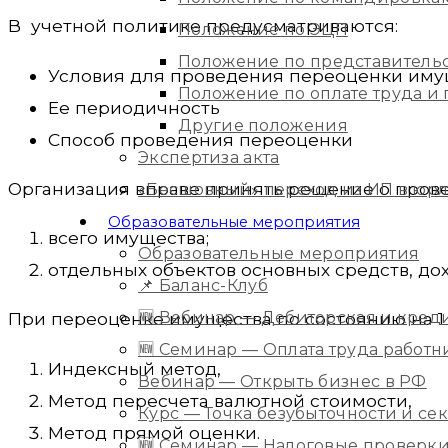
В учетной политике предусматриваются:
Положение по ЭЦП
Положение по представитель
Условия для проведения переоценки иму
Положение по оплате труда 
Ее периодичность
Другие положения
Способ проведения переоценки
Экспертиза акта
Организация вправе принять решение о прове
«Бесшовный» переход из ИП в юр
Образовательные мероприятия
всего имущества;
Образовательные мероприятия
отдельных объектов основных средств, до
📌 Баланс-Клуб
🆕 Вебинар — Дебиторская и кред
При переоценке имущества по состоянию на 1 я
🆕 Семинар — Оплата труда работ
Индексный метод,
Вебинар — Открыть бизнес в РФ
Метод пересчета валютной стоимости,
Курс — Точка безубыточности и с
Метод прямой оценки.
🆕 Семинар — Налоговые проверки 