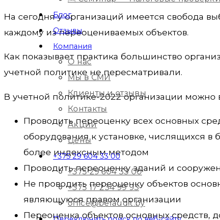
Блог
На сегодня у организаций имеется свобода в
Отзывы
каждому из переоцениваемых объектов.
Компания
Как показывает практика большинство органи
О нас
учетной политике не пересматривали.
Мы в СМИ
Клиенты и отзывы
В учетной политике-2022 организации можно
Контакты
Проводить переоценку всех основных сре
Акции
оборудования к установке, числящихся в 
Цены
более индексным методом
+375 29 604 33 00
Проводить переоценку зданий и сооруже
+375 29 604 33 00
Не проводить переоценку объектов основ
+375 17 234 99 93
являющуюся правом организации
office@belaudit.by
Переоценка объектов основных средств, 
Переключить поиск по веб-сайту