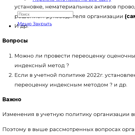
установке, нематериальных активов прово
решением руководителя организации
(са
Меню
Закрыть
И др.
Вопросы
Можно ли провести переоценку оценочным
индексный метод ?
Если в учетной политике 2022г. установл
переоценку индексным методом ? и др.
Важно
Изменения в учетную политику организации вн
Поэтому в выше рассмотренных вопросах орга