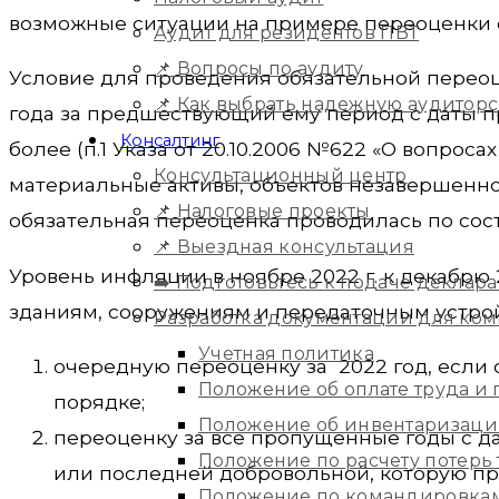
возможные ситуации на примере переоценки о
Аудит для резидентов ПВТ
📌 Вопросы по аудиту
Условие для проведения обязательной перео
📌 Как выбрать надежную аудитор
года за предшествующий ему период с даты 
Консалтинг
более (п.1 Указа от 20.10.2006 №622 «О вопро
Консультационный центр
материальные активы, объектов незавершенног
📌 Налоговые проекты
обязательная переоценка проводилась по состо
📌 Выездная консультация
Уровень инфляции в ноябре 2022 г. к декабрю 20
➡️ Подготовьтесь к подаче деклара
зданиям, сооружениям и передаточным устро
Разработка документации для ко
Учетная политика
очередную переоценку за 2022 год, если
Положение об оплате труда и
порядке;
Положение об инвентаризац
переоценку за все пропущенные годы с дат
Положение по расчету потерь
или последней добровольной, которую про
Положение по командировка