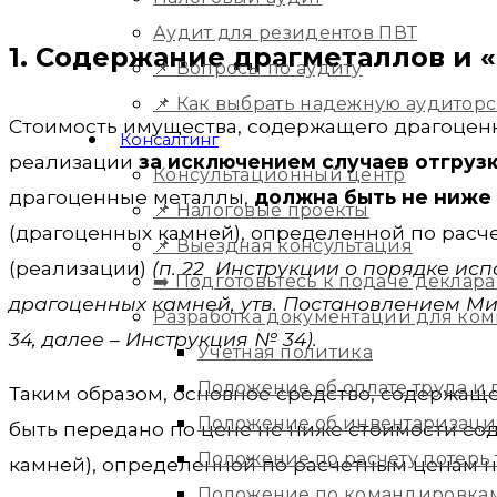
Аудит для резидентов ПВТ
1. Содержание драгметаллов и 
📌 Вопросы по аудиту
📌 Как выбрать надежную аудитор
Стоимость имущества, содержащего драгоцен
Консалтинг
реализации
за исключением случаев отгрузк
Консультационный центр
драгоценные металлы,
должна быть не ниже
📌 Налоговые проекты
(драгоценных камней), определенной по расч
📌 Выездная консультация
(реализации)
(п. 22 Инструкции о порядке ис
➡️ Подготовьтесь к подаче деклара
драгоценных камней, утв. Постановлением Ми
Разработка документации для ко
34, далее – Инструкция № 34).
Учетная политика
Положение об оплате труда и
Таким образом, основное средство, содержащ
Положение об инвентаризац
быть передано по цене не ниже стоимости со
Положение по расчету потерь
камней), определенной по расчетным ценам на
Положение по командировка