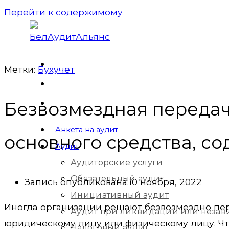
Перейти к содержимому
Метки:
Бухучет
Безвозмездная переда
Анкета на аудит
основного средства, с
Аудит
Аудиторские услуги
Обязательный аудит
Запись опубликована:
10 ноября, 2022
Инициативный аудит
Иногда организации решают безвозмездно пе
Аудит при ликвидации или незав
юридическому лицу или физическому лицу. Чт
Налоговый аудит