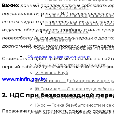
Важно:
данный порядок должны соблюдать юр
Положение по ЭЦП
подчиненности, а также ИП, осуществляющие 
Положение по представитель
во всех видах и состояниях при их производс
Положение по оплате труда 
изделия, оборудование, приборы и иные сред
Другие положения
переработку (в том числе рекуперацию драгк
Экспертиза акта
драгкамней, если иной порядок не установлен 
«Бесшовный» переход из ИП в юр
Образовательные мероприятия
Стоимость за один грамм металла можно найт
Образовательные мероприятия
первый рабочий день месяца на сайте Минфин
📌 Баланс-Клуб
www.minfin.gov.by
🆕 Вебинар — Дебиторская и кред
🆕 Семинар — Оплата труда работ
2. НДС при безвозмездной пере
Вебинар — Открыть бизнес в РФ
Курс — Точка безубыточности и с
Первоначальная стоимость основных средств 
🆕 Семинар — Налоговые проверки 