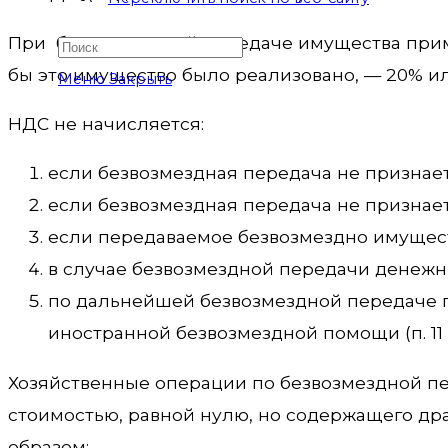
При безвозмездной передаче имущества приме
бы это имущество было реализовано, — 20% или 1
Меню
Закрыть
НДС не начисляется:
если безвозмездная передача не признается
если безвозмездная передача не признается 
если передаваемое безвозмездно имуществ
в случае безвозмездной передачи денежных ср
по дальнейшей безвозмездной передаче 
иностранной безвозмездной помощи (п. 11
Хозяйственные операции по безвозмездной пе
стоимостью, равной нулю, но содержащего др
образом: