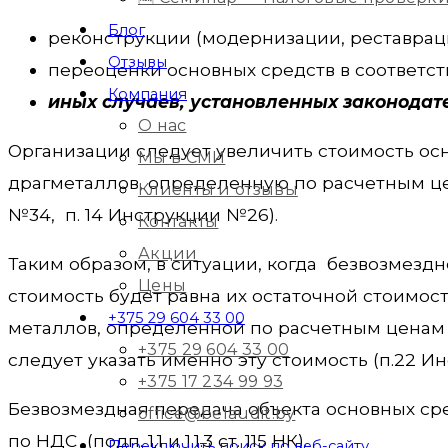
Блог
реконструкции (модернизации, реставраци
Отзывы
переоценки основных средств в соответст
Компания
иных случаев, установленных законодат
О нас
Организации следует увеличить стоимость ос
Мы в СМИ
драгметаллов, определенную по расчетным це
Клиенты и отзывы
№34, п. 14 Инструкции №26).
Контакты
Акции
Таким образом, в ситуации, когда безвозмездн
Цены
стоимость будет равна их остаточной стоимос
+375 29 604 33 00
металлов, определенной по расчетным ценам 
+375 29 604 33 00
следует указать именно эту стоимость (п.22 И
+375 17 234 99 93
Безвозмездная передача объекта основных ср
office@belaudit.by
по НДС (подп. 1.1 и 1.1.3 ст. 115 НК).
Переключить поиск по веб-сайту