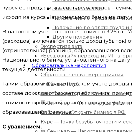
курсу ее продажи, а в составе расходов – су
Положение по ЭЦП
исходя из курса Национального банка на дату 
Положение по представитель
Положение по оплате труда 
В налоговом учете в соответствии с п.3.26 ст. 1
Другие положения
(расходов) включается только доход (убыток)
Экспертиза акта
(отрицательная) разница, образовавшаяся всл
«Бесшовный» переход из ИП в юр
Национального банка, установленного на дату 
Образовательные мероприятия
текущей деятельности.
Образовательные мероприятия
Таким образом, в бухгалтерском учете доходы
📌 Баланс-Клуб
составе доходов отражается вся сумма, причит
🆕 Вебинар — Дебиторская и кред
стоимость проданной валюты по курсу Национа
🆕 Семинар — Оплата труда работ
образовавшаяся разница.
Вебинар — Открыть бизнес в РФ
Курс — Точка безубыточности и с
С уважением,
🆕 Семинар — Налоговые проверки 