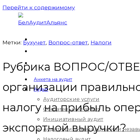
Перейти к содержимому
Метки:
Бухучет
,
Вопрос-ответ
,
Налоги
Рубрика ВОПРОС/ОТВЕТ:
Анкета на аудит
организации правильно
Аудит
Аудиторские услуги
налогу на прибыль опе
Обязательный аудит
Инициативный аудит
экспортной выручки?
Аудит при ликвидации или незав
Налоговый аудит