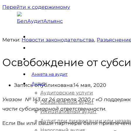
Перейти к содержимому
Метки:
Новости законодательства
,
Разъяснение
Освобождение от субси
Анкета на аудит
Аудит
Запись опубликована:
14 мая, 2020
Аудиторские услуги
Указом № 143 от 24 апреля 2020 г «О поддер
Обязательный аудит
части субсидиарной ответственности.
Инициативный аудит
Аудит при ликвидации или незав
Если Вы или Ваши партнеры были привлечены 
Налоговый аудит