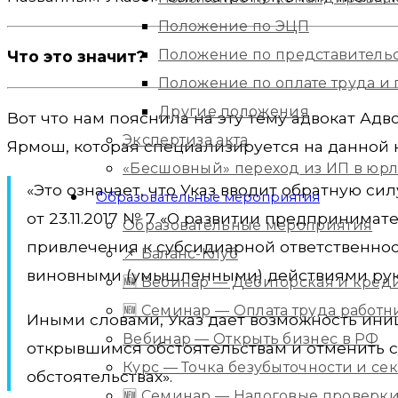
Положение по ЭЦП
Положение по представитель
Что это значит?
Положение по оплате труда 
Другие положения
Вот что нам пояснила на эту тему адвокат Ад
Экспертиза акта
Ярмош, которая специализируется на данной к
«Бесшовный» переход из ИП в юр
«Это означает, что Указ вводит обратную си
Образовательные мероприятия
от 23.11.2017 № 7 «О развитии предпринимат
Образовательные мероприятия
привлечения к субсидиарной ответственнос
📌 Баланс-Клуб
виновными (умышленными) действиями руко
🆕 Вебинар — Дебиторская и кред
🆕 Семинар — Оплата труда работ
Иными словами, Указ дает возможность ини
Вебинар — Открыть бизнес в РФ
открывшимся обстоятельствам и отменить 
Курс — Точка безубыточности и с
обстоятельствах».
🆕 Семинар — Налоговые проверки 