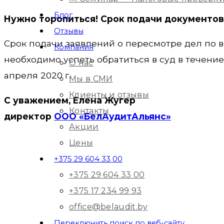
Блог
Нужно торопиться! Срок подачи документов 
Отзывы
Срок подачи заявлений о пересмотре дел по 
Компания
необходимо успеть обратиться в суд в течение 
О нас
апреля 2020 г.
Мы в СМИ
Клиенты и отзывы
С уважением, Елена Жугер
Контакты
директор
ООО «БелАудитАльянс»
Акции
Цены
+375 29 604 33 00
+375 29 604 33 00
+375 17 234 99 93
office@belaudit.by
Переключить поиск по веб-сайту