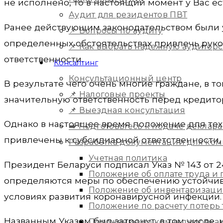
не исполнено, то в настоящий момент у Вас е
Аудит для резидентов ПВТ
Ранее действующим законодательством были 
📌 Вопросы по аудиту
определенных обстоятельствах привлечь рук
📌 Как выбрать надежную аудитор
ответственности.
Консалтинг
Консультационный центр
В результате чего очень многие граждане, в 
📌 Налоговые проекты
значительную ответственность перед кредитор
📌 Выездная консультация
Однако в настоящее время положение для тех
➡️ Подготовьтесь к подаче деклара
привлечены к субсидиарной ответственности,
Разработка документации для ко
Учетная политика
Президент Беларуси подписал Указ № 143 от 2
Положение об оплате труда и
определяются меры по обеспечению устойчив
Положение об инвентаризац
условиях развития коронавирусной инфекции.
Положение по расчету потерь
Названным Указом был затронут, в том числе, 
Положение по командировка