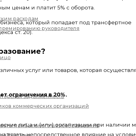
ым ценам и платит 5% с оборота.
ским расходам
 бизнеса, который попадает под трансфертное
и премированию руководителя
са ст. 20).
разование?
лицо
личных услуг или товаров, которая осуществл
еет ограничения в 20%.
иторская задолженность
ников коммерческих организаций
ские лица и (или) организации при наличии 
екреты прибыльного ценообразования
оказывать непосредственное влияние на условия
и 33 статья