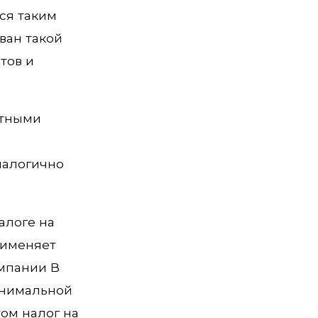
ся таким
ван такой
тов и
отными
налогично
алоге на
рименяет
омпании В
инимальной
ом налог на