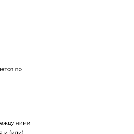
яется по
между ними
 и (или)