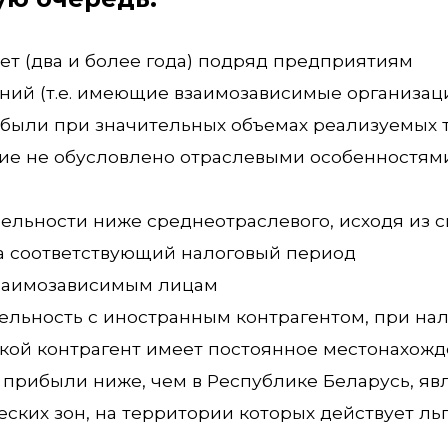
ет (два и более года) подряд предприятиям
ий (т.е. имеющие взаимозависимые организац
ыли при значительных объемах реализуемых т
ние не обусловлено отраслевыми особенностям
бельности ниже среднеотраслевого, исходя из 
за соответствующий налоговый период
заимозависимым лицам
льность с иностранным контрагентом, при на
такой контрагент имеет постоянное местонахожд
 прибыли ниже, чем в Республике Беларусь, яв
ских зон, на территории которых действует ль