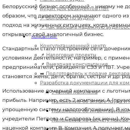
Белорусский бизнес особенный – никому не до
Аудит для резидентов ПВТ
образом, что директором назначают одного из
📌 Вопросы по аудиту
подход на жизненных ситуациях, когда наемны
📌 Как выбрать надежную аудитор
открывают свой аналогичный бизнес.
Консалтинг
Консультационный центр
Стандартным стало построение сети дочерних
📌 Налоговые проекты
условиями деятельности, например, с примен
📌 Выездная консультация
предприниматели, резиденты СЭЗ и ПВТ. Учр
➡️ Подготовьтесь к подаче деклара
становятся жены, дети, братья, сестры и др. р
Разработка документации для ко
Использование дочерней компании с льготны
Учетная политика
прибыль. Например, есть 2 компании: А (при
Положение об оплате труда и
упрощенную систему налогообложении). В ком
Положение об инвентаризац
учредители Петрова и Сидорова (их жены). Ко
Положение по расчету потерь
наценкой компании В. Компания А получает ми
Положение по командировка