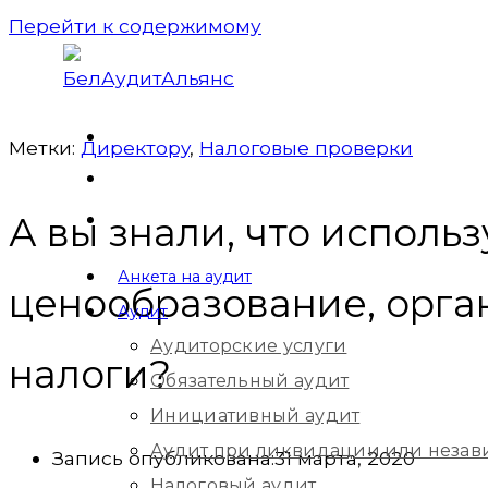
Перейти к содержимому
Метки:
Директорy
,
Налоговые проверки
А вы знали, что исполь
Анкета на аудит
ценообразование, орг
Аудит
Аудиторские услуги
налоги?
Обязательный аудит
Инициативный аудит
Аудит при ликвидации или незав
Запись опубликована:
31 марта, 2020
Налоговый аудит