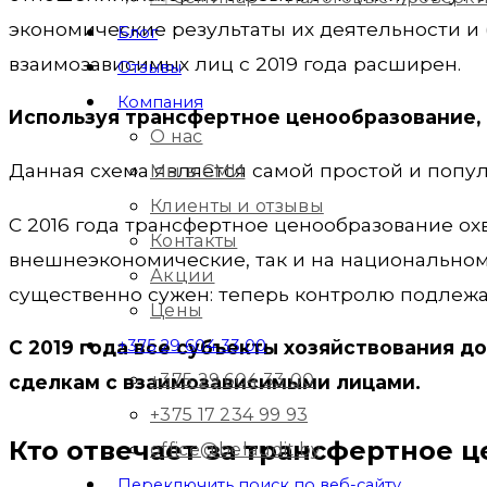
экономические результаты их деятельности и
Блог
взаимозависимых лиц с 2019 года расширен.
Отзывы
Компания
Используя трансфертное ценообразование,
О нас
Данная схема является самой простой и попу
Мы в СМИ
Клиенты и отзывы
С 2016 года трансфертное ценообразование ох
Контакты
внешнеэкономические, так и на национальном 
Акции
существенно сужен: теперь контролю подлежа
Цены
+375 29 604 33 00
С 2019 года все субъекты хозяйствования 
+375 29 604 33 00
сделкам с взаимозависимыми лицами.
+375 17 234 99 93
Кто отвечает за трансфертное 
office@belaudit.by
Переключить поиск по веб-сайту