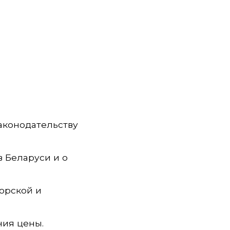
аконодательству
 Беларуси и о
торской и
ния цены.