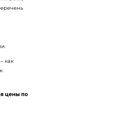
Перечень
и.
– как
к
я цены по