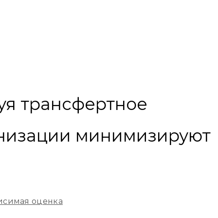
зуя трансфертное
анизации минимизируют
исимая оценка