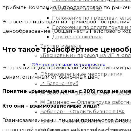
прибыль. Компания В продает товар по рыночн
Положение по ЭЦП
Положение по представитель
Это всего лишь один из примеров построения
Положение по оплате труда 
ценообразование (Общая часть Налогового кодек
Другие положения
Экспертиза акта
Что такое трансфертное ценооб
«Бесшовный» переход из ИП в юр
Образовательные мероприятия
Это реализация взаимозависимыми лицами раз
Образовательные мероприятия
ценам, отличным от рыночных цен.
📌 Баланс-Клуб
Понятие «рыночная цена» с 2019 года не им
🆕 Вебинар — Дебиторская и кред
🆕 Семинар — Оплата труда работ
Кто они – взаимозависимые лица?
Вебинар — Открыть бизнес в РФ
Взаимозависимыми лицами признаются физиче
Курс — Точка безубыточности и с
отношений, которые оказывают и (или) могут 
🆕 Семинар — Налоговые проверки 