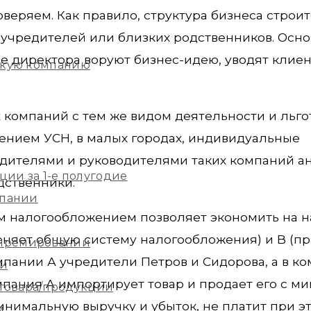
веряем. Как правило, структура бизнеса строит
 учредителей или близких родственников. Осно
е директора воруют бизнес-идею, уводят клиен
скую компанию
 компаний с тем же видом деятельности и льг
ением УСН, в малых городах, индивидуальные
едителями и руководителями таких компаний а
ции за 1-е полугодие
одственники.
мпании
м налогообложением позволяет экономить на н
меняет общую систему налогообложения) и В (п
 премировании
пании А учредители Петров и Сидорова, а в к
ии
мпания А импортирует товар и продает его с м
 товара/продукции
нимальную выручку и убыток, не платит при эт
м