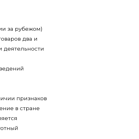
ии за рубежом)
оваров два и
и деятельности
сведений
личии признаков
ение в стране
ляется
готный