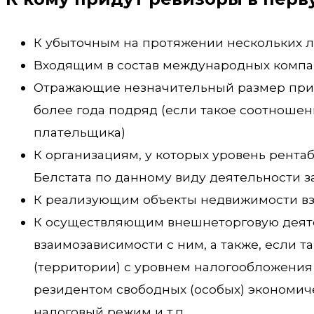
К убыточным на протяжении нескольких л
Входящим в состав международных компан
Отражающие незначительный размер приб
более года подряд (если такое соотноше
плательщика)
К организациям, у которых уровень рента
Белстата по данному виду деятельности 
К реализующим объекты недвижимости в
К осуществляющим внешнеторговую деяте
взаимозависимости с ним, а также, если 
(территории) с уровнем налогообложения
резидентом свободных (особых) экономиче
налоговый режим и т.п.