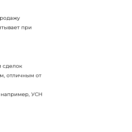
продажу
итывает при
и сделок
м, отличным от
 например, УСН