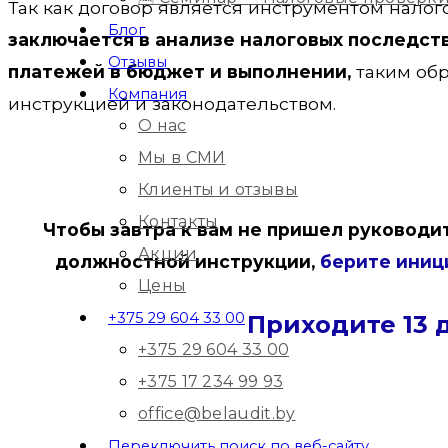
Так как договор является инструментом налог
Блог
заключается в анализе налоговых последст
Отзывы
платежей в бюджет и выполнении,
таким обр
Компания
инструкцией и законодательством.
О нас
Мы в СМИ
Клиенты и отзывы
Контакты
Чтобы завтра к вам не пришел руководи
Акции
должностной инструкции,
берите иници
Цены
+375 29 604 33 00
Приходите 13 
+375 29 604 33 00
+375 17 234 99 93
office@belaudit.by
Безопасные 
Переключить поиск по веб-сайту