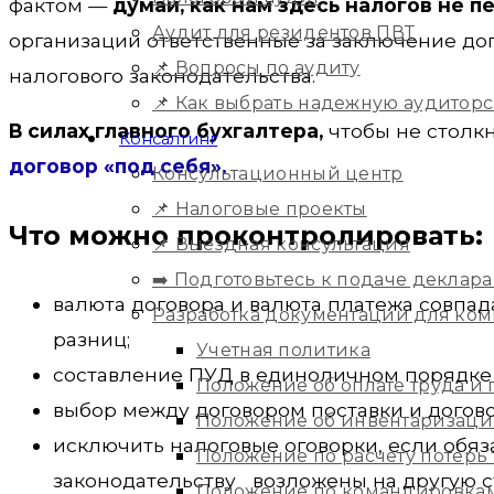
фактом —
думай, как нам здесь налогов не п
Аудит для резидентов ПВТ
организации ответственные за заключение дого
📌 Вопросы по аудиту
налогового законодательства.
📌 Как выбрать надежную аудитор
В силах главного бухгалтера,
чтобы не столк
Консалтинг
договор «под себя».
Консультационный центр
📌 Налоговые проекты
Что можно проконтролировать:
📌 Выездная консультация
➡️ Подготовьтесь к подаче деклара
валюта договора и валюта платежа совпад
Разработка документации для ко
разниц;
Учетная политика
составление ПУД в единоличном порядке 
Положение об оплате труда и
выбор между договором поставки и догово
Положение об инвентаризац
исключить налоговые оговорки, если обяз
Положение по расчету потерь
законодательству возложены на другую с
Положение по командировка