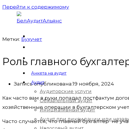
Перейти к содержимому
Метки:
Бухучет
Роль главного бухгалт
Анкета на аудит
Аудит
Запись опубликована:
19 ноября, 2024
Аудиторские услуги
Как часто вам в руки попадал постфактум догов
Обязательный аудит
хозяйственные операции в бухгалтерском учет
Инициативный аудит
Аудит при ликвидации или незав
Часто случается, что главный бухгалтер не уч
Налоговый аудит