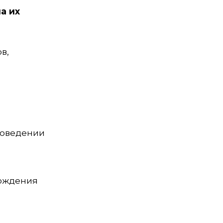
а их
в,
роведении
хождения