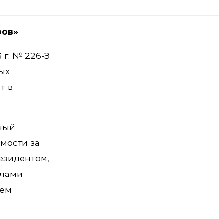
ров»
г. № 226-З
ых
т в
ьный
мости за
езидентом,
елами
ием