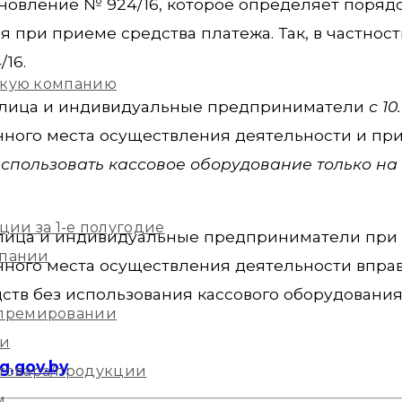
ановление № 924/16, которое определяет поряд
 при приеме средства платежа. Так, в частност
/16.
скую компанию
 лица и индивидуальные предприниматели
с 10
янного места осуществления деятельности и пр
использовать кассовое оборудование только на
ции за 1-е полугодие
лица и индивидуальные предприниматели при
мпании
янного места осуществления деятельности впра
тв без использования кассового оборудования
 премировании
ии
g.gov.by
 товара/продукции
м