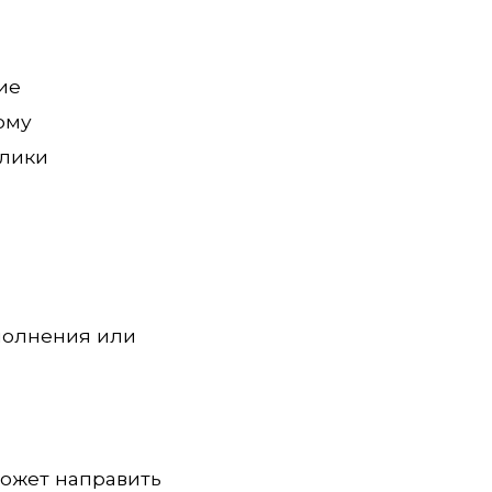
ие
ому
блики
полнения или
может направить