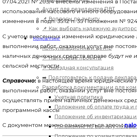
07.04.2021 № 203/4 внесены изменения в Пост
Аудит для резидентов ПВТ
использования кассового и иного оборудования
📌 Вопросы по аудиту
изменения в подп. 35.12 п. 35 Положения № 924
📌 Как выбрать надежную аудитор
С учетом внесенных изменений юридические
Консалтинг
выполнении работ, оказании услуг вне посто
Консультационный центр
наличных денежных средств вправе
будут не 
📌 Налоговые проекты
сельской местности
.
📌 Выездная консультация
➡️ Подготовьтесь к подаче деклара
Справочно
:
в настоящее время юридические 
Разработка документации для ко
выполнении работ, оказании услуг вне посто
Учетная политика
осуществлять прием наличных денежных средс
Положение об оплате труда и
программной кассы
Положение об инвентаризац
С документом можно ознакомиться здесь
:
nalo
Положение по расчету потерь
Положение по командировка