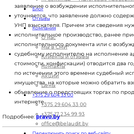
заявление о возбуждении исполнительног
Блог
уточняется, что заявление должно содержа
Отзывы
УНП взыскателя. Причем эти сведения нуж
Компания
исполнительное производство, ранее при
О нас
исполнительного документа или с возбужд
Мы в СМИ
судебному исполнителю на исполнение а
Клиенты и отзывы
стоимости, конфискации) отводится два го
Контакты
по истечении этого времени судебный исп
Акции
имущества, на которые можно обратить вз
Цены
объявление о предстоящих торгах по про
+375 29 604 33 00
интернете.
+375 29 604 33 00
+375 17 234 99 93
Подробнее:
pravo.by
office@belaudit.by
Переключить поиск по веб-сайту