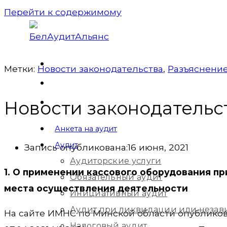
Перейти к содержимому
Метки:
Новости законодательства
,
Разъяснение
Новости законодательств
Анкета на аудит
Аудит
Запись опубликована:
16 июня, 2021
Аудиторские услуги
1. О применении кассового оборудования пр
Обязательный аудит
места осуществления деятельности
Инициативный аудит
Аудит при ликвидации или незав
На сайте ИМНС по Минской области опубликова
Налоговый аудит