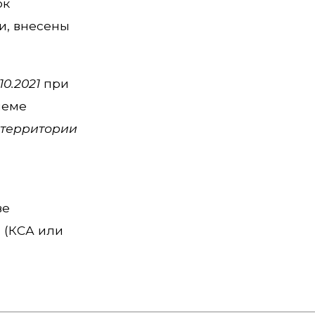
ок
и, внесены
.10.2021
при
иеме
 территории
ве
 (КСА или