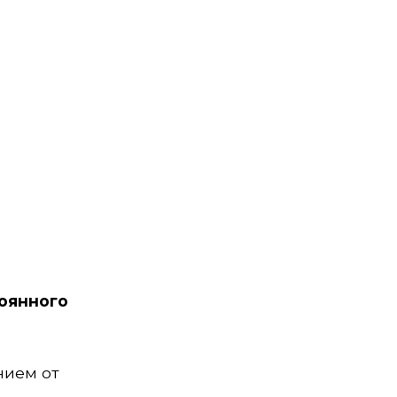
тоянного
нием от