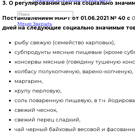
3. О регулировании цен на социально значи
Постановлением МАРТ от 01.06.2021 № 40 с
0
Меню
Закрыть
дней
на следующие социально значимые то
рыбу свежую (семейство карповых),
субпродукты мясные пищевые (кроме субп
консервы мясные (говядину тушеную кон
колбасу полукопченую, варено-копченую,
маргарин,
крупу перловую,
соль поваренную пищевую, в т.ч. йодиров
свежий чеснок,
свежий перец сладкий,
чай черный байховый весовой и фасованны