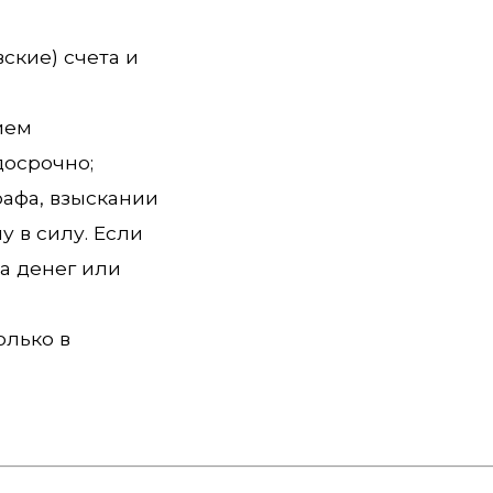
ские) счета и
ием
досрочно;
афа, взыскании
у в силу. Если
а денег или
олько в