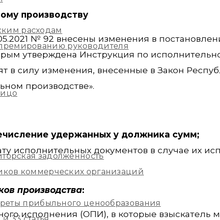
ному производству
ским расходам
05.2021 № 92 внесены изменения в постановлен
и премированию руководителя
оторым утверждена Инструкция по исполнительн
пят в силу изменения, внесенные в Закон Респу
льном производстве».
лицо
ечисление удержанных у должника сумм;
ату исполнительных документов в случае их ис
иторская задолженность
ников коммерческих организаций
ков производства
:
екреты прибыльного ценообразования
ого исполнения (ОПИ), в которые взыскатель 
и 33 статья