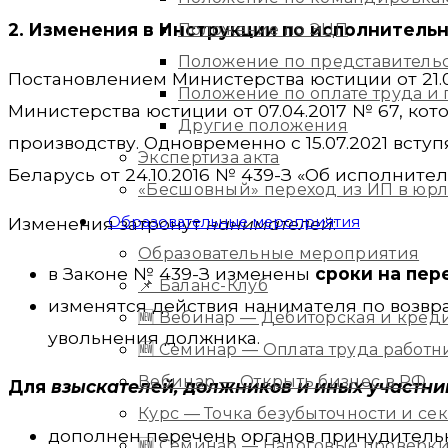
2. Изменения в Инструкции по исполнитель
Положение по ЭЦП
Положение по представитель
Постановлением Министерства юстиции от 21.
Положение по оплате труда 
Министерства юстиции от 07.04.2017 № 67, к
Другие положения
производству. Одновременно с 15.07.2021 всту
Экспертиза акта
Беларусь от 24.10.2016 № 439-З «Об исполните
«Бесшовный» переход из ИП в юр
Образовательные мероприятия
Изменения затронут
нанимателей
:
Образовательные мероприятия
в Законе № 439-З изменены
сроки на пер
📌 Баланс-Клуб
изменятся действия нанимателя по возвр
🆕 Вебинар — Дебиторская и кред
увольнения должника.
🆕 Семинар — Оплата труда работ
Вебинар — Открыть бизнес в РФ
Для
взыскателей, должников и иных участни
Курс — Точка безубыточности и с
дополнен перечень органов принудительн
🆕 Семинар — Налоговые проверки 