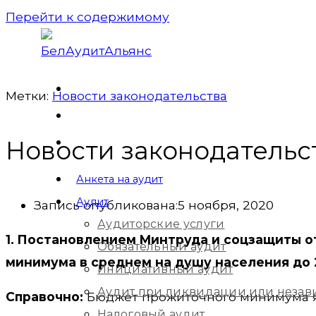
Перейти к содержимому
Метки:
Новости законодательства
Новости законодательс
Анкета на аудит
Аудит
Запись опубликована:
5 ноября, 2020
Аудиторские услуги
1. Постановлением Минтруда и соцзащиты о
Обязательный аудит
минимума в среднем на душу населения до 25
Инициативный аудит
Аудит при ликвидации или незав
Справочно:
Бюджет прожиточного минимума я
Налоговый аудит