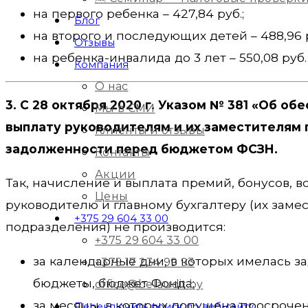
на первого ребенка – 427,84 руб.;
Блог
на второго и последующих детей – 488,96 р
Отзывы
на ребенка-инвалида до 3 лет – 550,08 руб.
Компания
О нас
3. С 28 октября 2020 г. Указом № 381 «Об о
Мы в СМИ
выплату руководителям и их заместителям 
Клиенты и отзывы
задолженности перед бюджетом ФСЗН.
Контакты
Акции
Так, начисление и выплата премий, бонусов, 
Цены
руководителю и главному бухгалтеру (их заме
+375 29 604 33 00
подразделения) не производится:
+375 29 604 33 00
за календарные дни, в которых имелась з
+375 17 234 99 93
бюджеты, бюджет Фонда;
office@belaudit.by
за месяцы, в которых допущена просроче
Переключить поиск по веб-сайту