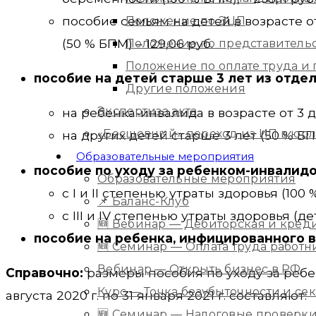
пособие семьям на детей в возрасте от
Положение по ЭЦП
(50 % БПМ) – 129,06 руб.
Положение по представитель
Положение по оплате труда 
пособие на детей старше 3 лет из отде
Другие положения
Экспертиза акта
на ребенка-инвалида в возрасте от 3 до 
«Бесшовный» переход из ИП в юр
на других детей старше 3 лет (50 % БПМ
Образовательные мероприятия
пособие по уходу за ребенком-инвалидом
Образовательные мероприятия
с I и II степенью утраты здоровья (100 %
📌 Баланс-Клуб
с III и IV степенью утраты здоровья (д
🆕 Вебинар — Дебиторская и кред
пособие на ребенка, инфицированного в
🆕 Семинар — Оплата труда работ
Вебинар — Открыть бизнес в РФ
Справочно:
размеры пособия по уходу за ребен
Курс — Точка безубыточности и с
августа 2020 г. по 31 января 2021 г. составляют:
🆕 Семинар — Налоговые проверки 