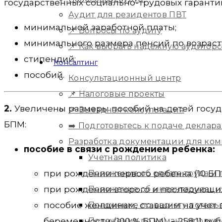
государственных социально-трудовых гаранти
Аудит для резидентов ПВТ
минимальной заработной платы;
📌 Вопросы по аудиту
минимального размера пенсий по возраст
📌 Как выбрать надежную аудитор
стипендий;
Консалтинг
пособий.
Консультационный центр
📌 Налоговые проекты
2.
Увеличены размеры пособий на детей госуд
📌 Выездная консультация
БПМ:
➡️ Подготовьтесь к подаче деклара
Разработка документации для ко
пособие в связи с рождением ребенка:
Учетная политика
при рождении первого ребенка (10 БПМ) 
Положение об оплате труда и
при рождении второго и последующих де
Положение об инвентаризац
пособие женщинам, ставшим на учет в
Положение по расчету потерь
беременности (100 % БПМ), – 258,11 руб.
Положение по командировка