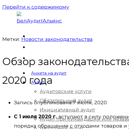
Перейти к содержимому
Метки:
Новости законодательства
Обзор законодательства
Анкета на аудит
2020 года
Аудит
Аудиторские услуги
Обязательный аудит
Запись опубликована:
7 июля, 2020
Инициативный аудит
С 1 июля 2020 г.
вступают в силу положени
Аудит при ликвидации или незав
порядка обращения с отходами товаров и уп
Налоговый аудит