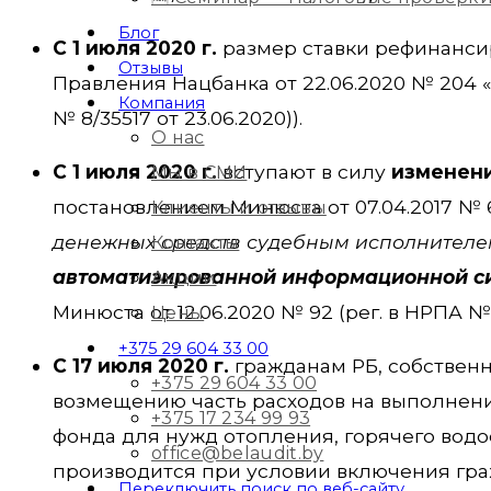
Блог
С 1 июля 2020 г.
размер ставки рефинанси
Отзывы
Правления Нацбанка от 22.06.2020 № 204 
Компания
№ 8/35517 от 23.06.2020)).
О нас
С 1 июля 2020 г.
вступают в силу
изменени
Мы в СМИ
постановлением Минюста от 07.04.2017 № 6
Клиенты и отзывы
денежных средств судебным исполнителе
Контакты
автоматизированной информационной си
Акции
Минюста от 12.06.2020 № 92 (рег. в НРПА № 
Цены
+375 29 604 33 00
С 17 июля 2020 г.
гражданам РБ, собствен
+375 29 604 33 00
возмещению часть расходов на выполнен
+375 17 234 99 93
фонда для нужд отопления, горячего вод
office@belaudit.by
производится при условии включения гра
Переключить поиск по веб-сайту