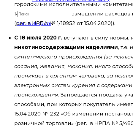
городскими исполнительными комитетами,
14.04.2020 № 127 «О возмещении расходо
(рег. в НРПА № 1/18952 от 15.04.2020)).
Меню
Закрыть
С 18 июля 2020 г.
вступают в силу нормы,
никотиносодержащими изделиями
, т.е.
и
синтетического происхождения (за исклю
сосания, жевания, нюхания, иного способ
проникает в организм человека, за искл
электронных систем курения с содержани
происхождения
. Запрещается продажа ук
способами, при которых покупатель имее
15.04.2020 № 232 «Об изменении постано
розничной торговли» (рег. в НРПА № 5/48002