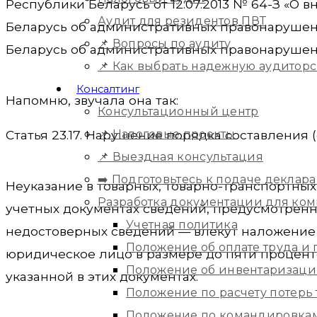
Республики Беларусь от 12.07.2013 № 64-З «О
Аудит для резидентов ПВТ
Беларусь об административных правонарушен
📌 Вопросы по аудиту
Беларусь об административных правонарушен
📌 Как выбрать надежную аудитор
Консалтинг
Напомню, звучала она так:
Консультационный центр
📌 Налоговые проекты
Статья 23.17. Нарушение порядка составления
📌 Выездная консультация
➡️ Подготовьтесь к подаче деклара
Неуказание в товарных, товарно-транспортны
Разработка документации для ко
учетных документах сведений, предусмотрен
Учетная политика
недостоверных сведений — влекут наложение
Положение об оплате труда и
юридическое лицо в размере до пяти процен
Положение об инвентаризац
указанной в этих документах.
Положение по расчету потерь
Положение по командировка