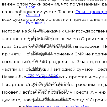
важен с той точки зрения, что по указанным 
Блог
налогообложении учете. Так вот.
Опыт проверо
Отзывы
всех субъектов хозяйствования при заполнен
Компания
О нас
История из жизни. Заказчик СМР государствен
Мы в СМИ
частное предприятие, назовем его Строитель. 
Клиенты и отзывы
года. Строитель выполнил работы воворемя. П
Контакты
приняты. Но акт сдачи-приемки СМР не подпис
Акции
соглашению, что акт разделят на 3 части, и со
Цены
частями. Предыдущий акт одной суммой Трест 
+375 29 604 33 00
Названные акты подвергнуты пристальному в
+375 29 604 33 00
1 квартале отсутствуют, зарплата рабочим по 
+375 17 234 99 93
Провели встречную проверку у Треста. А у них 
office@belaudit.by
думаете, поверили? Конечно, Тресту. У Строит
Переключить поиск по веб-сайту