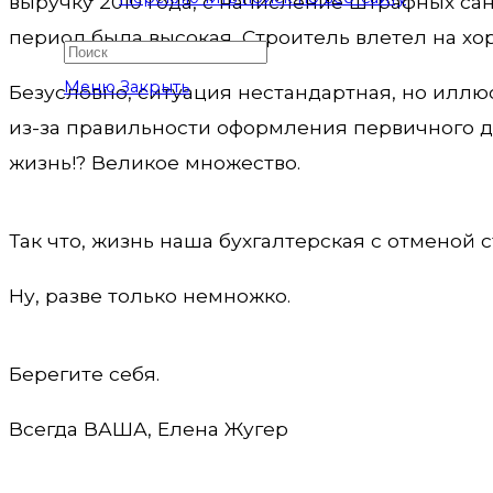
выручку 2010 года, с начисление штрафных сан
период была высокая, Строитель влетел на хо
Меню
Закрыть
Безусловно, ситуация нестандартная, но иллю
из-за правильности оформления первичного д
жизнь!? Великое множество.
Так что, жизнь наша бухгалтерская с отменой ст
Ну, разве только немножко.
Берегите себя.
Всегда ВАША, Елена Жугер