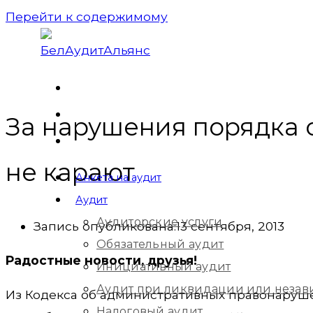
Перейти к содержимому
За нарушения порядка
не карают
Анкета на аудит
Аудит
Аудиторские услуги
Запись опубликована:
13 сентября, 2013
Обязательный аудит
Радостные новости, друзья!
Инициативный аудит
Аудит при ликвидации или незав
Из Кодекса об административных правонарушен
Налоговый аудит