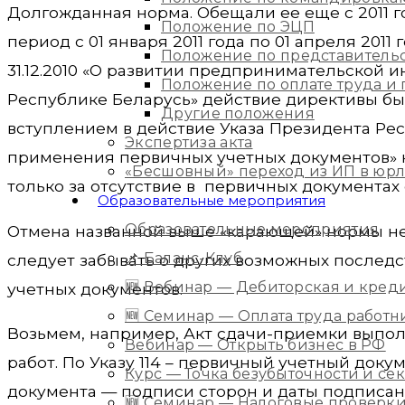
Долгожданная норма. Обещали ее еще с 2011 го
Положение по ЭЦП
период с 01 января 2011 года по 01 апреля 20
Положение по представитель
31.12.2010 «О развитии предпринимательской 
Положение по оплате труда 
Республике Беларусь» действие директивы было
Другие положения
вступлением в действие Указа Президента Респ
Экспертиза акта
применения первичных учетных документов» н
«Бесшовный» переход из ИП в юр
только за отсутствие в первичных документах
Образовательные мероприятия
Образовательные мероприятия
Отмена названной выше «карающей» нормы не
📌 Баланс-Клуб
следует забывать о других возможных послед
🆕 Вебинар — Дебиторская и кред
учетных документов.
🆕 Семинар — Оплата труда работ
Возьмем, например, Акт сдачи-приемки выпо
Вебинар — Открыть бизнес в РФ
работ. По Указу 114 – первичный учетный док
Курс — Точка безубыточности и с
документа — подписи сторон и даты подписан
🆕 Семинар — Налоговые проверки 